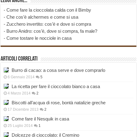
Leggi anche…
-
Come fare la cioccolata calda con il Bimby
-
Che cos’è alchermes e come si usa
-
Zucchero invertito: cos’è e dove si compra
-
Burro Anidro: cos’è, dove si compra, fa male?
-
Come tostare le nocciole in casa
Articoli correlati
Burro di cacao: a cosa serve e dove comprarlo
6 Gennaio 2014
5
La ricetta per fare il cioccolato bianco a casa
4 Marzo 2014
2
Biscotti all’acqua di rose, bontà natalizie greche
17 Dicembre 2013
2
Come fare il Nesquik in casa
25 Luglio 2014
1
Dolcezze di cioccolato: il Cremino