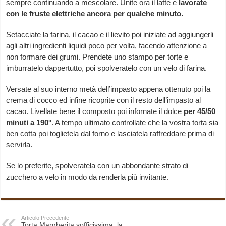
sempre continuando a mescolare. Unite ora il latte e
lavorate
con le fruste elettriche ancora per qualche minuto.
Setacciate la farina, il cacao e il lievito poi iniziate ad aggiungerli
agli altri ingredienti liquidi poco per volta, facendo attenzione a
non formare dei grumi. Prendete uno stampo per torte e
imburratelo dappertutto, poi spolveratelo con un velo di farina.
Versate al suo interno metà dell’impasto appena ottenuto poi la
crema di cocco ed infine ricoprite con il resto dell’impasto al
cacao. Livellate bene il composto poi infornate il dolce
per 45/50
minuti a 190°
. A tempo ultimato controllate che la vostra torta sia
ben cotta poi toglietela dal forno e lasciatela raffreddare prima di
servirla.
Se lo preferite, spolveratela con un abbondante strato di
zucchero a velo in modo da renderla più invitante.
Articolo Precedente
Torta Margherita sofficissima: la