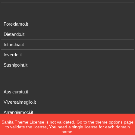
Forexiamo.it
Dietando.it
Inturchia.it
Ioverde.it
Sushipoint.it
Assicuratu.it
Viverealmeglio.it
Arrangiamoci.it
Sahifa Theme
License is not validated, Go to the theme options page
Tecnichef.it
to validate the license, You need a single license for each domain
name.