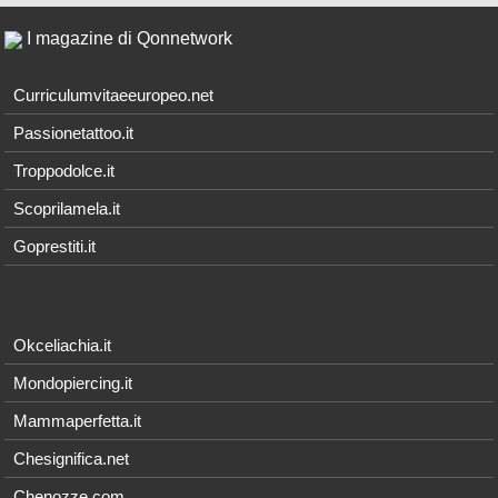
I magazine di Qonnetwork
Curriculumvitaeeuropeo.net
Passionetattoo.it
Troppodolce.it
Scoprilamela.it
Goprestiti.it
Okceliachia.it
Mondopiercing.it
Mammaperfetta.it
Chesignifica.net
Chenozze.com