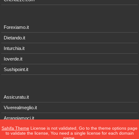
Forexiamo.it
Dietando.it
Inturchia.it
Ioverde.it
Sushipoint.it
Assicuratu.it
Viverealmeglio.it
Arrangiamoci.it
Sahifa Theme
License is not validated, Go to the theme options page
Tecnichef.it
to validate the license, You need a single license for each domain
name.