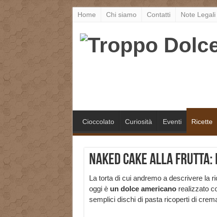
Home
Chi siamo
Contatti
Note Legali
Cioccolato
Curiosità
Eventi
Ricette
Naked Cake alla frutta: 
La torta di cui andremo a descrivere la ri
oggi è
un dolce americano
realizzato c
semplici dischi di pasta ricoperti di cre