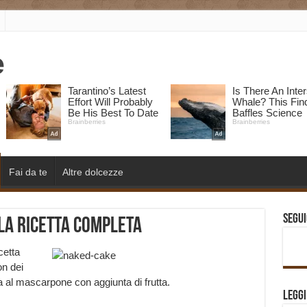
Fai da te
Altre dolcezze
Segui
la ricetta completa
cetta
on dei
ma al mascarpone con aggiunta di frutta.
Legg