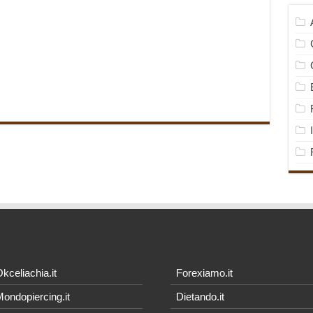
kceliachia.it
Forexiamo.it
ondopiercing.it
Dietando.it