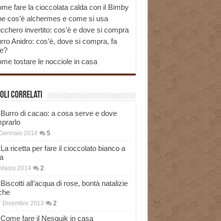
me fare la cioccolata calda con il Bimby
e cos’è alchermes e come si usa
cchero invertito: cos’è e dove si compra
rro Anidro: cos’è, dove si compra, fa
e?
me tostare le nocciole in casa
oli correlati
Burro di cacao: a cosa serve e dove
prarlo
 Gennaio 2014
5
La ricetta per fare il cioccolato bianco a
a
Marzo 2014
2
Biscotti all’acqua di rose, bontà natalizie
che
7 Dicembre 2013
2
Come fare il Nesquik in casa