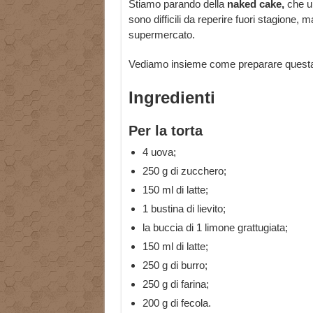
Stiamo parando della
naked cake,
che un
sono difficili da reperire fuori stagione,
supermercato.
Vediamo insieme come preparare questa 
Ingredienti
Per la
torta
4 uova;
250 g di zucchero;
150 ml di latte;
1 bustina di lievito;
la buccia di 1 limone grattugiata;
150 ml di latte;
250 g di burro;
250 g di farina;
200 g di fecola.