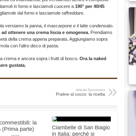
iamoli in forno e lasciamoli cuocere a
190° per 40/45
liamole dal forno e lasciamole raffreddare.
la versiamo la panna, il mascarpone e il latte condensato.
o ad ottenere una crema liscia e omogenea.
Prendiamo
metà della crema appena preparata. Aggiungiamo sopra
mola con l’altro disco di pasta.
la crema e ancora sopra i frutti di bosco.
Ora la naked
sere gustata.
Articolo Successivo
Praline al cocco: la ricetta
 commestibili: la
Ciambelle di San Biagio
 (Prima parte)
in Italia: perché si