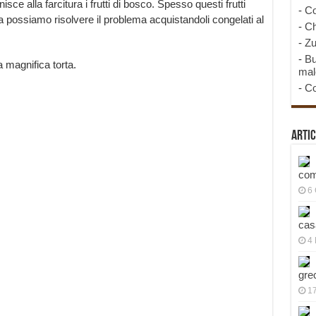
isce alla farcitura i frutti di bosco. Spesso questi frutti
-
Co
 ma possiamo risolvere il problema acquistandoli congelati al
-
Ch
-
Zu
-
Bu
magnifica torta.
mal
-
Co
Artic
com
6
cas
4 
gre
1