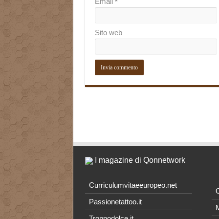
Email
*
Sito web
I magazine di Qonnetwork
Curriculumvitaeeuropeo.net
O
Passionetattoo.it
M
Troppodolce.it