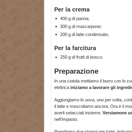
Per la crema
400 g di panna;
300 g di mascarpone;
200 g di latte condensato.
Per
la farcitura
250 g di frutti di bosco.
Preparazione
In una ciotola mettiamo il burro con lo z
elettrica
iniziamo a lavorare gli ingredi
Aggiungiamo le uova, uno per volta, cont
il latte e mescoliamo ancora. Ora è il mome
averli setacciati insieme.
Versiamone un
nell’impasto.
Prendiamo due stampi per torte, imburria