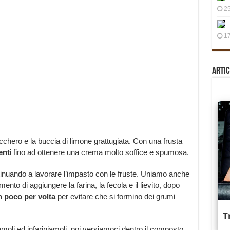
25
17
Artic
ucchero e la buccia di limone grattugiata. Con una frusta
ent
i fino ad ottenere una crema molto soffice e spumosa.
inuando a lavorare l’impasto con le fruste. Uniamo anche
nto di aggiungere la farina, la fecola e il lievito, dopo
 poco per volta
per evitare che si formino dei grumi
moli ed infariniamoli, poi versiamoci dentro il composto