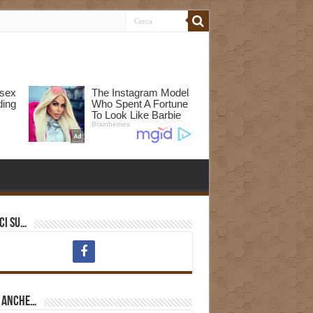
ci su…
i anche…