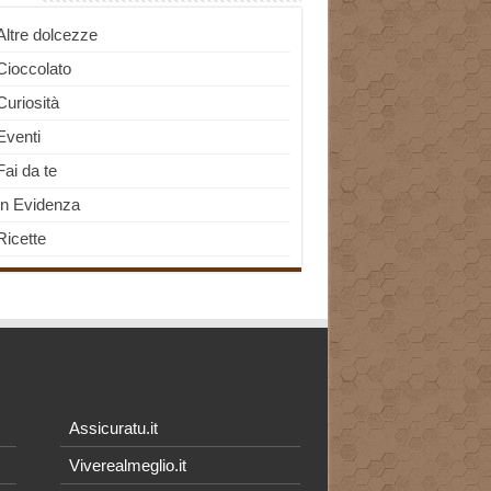
Altre dolcezze
Cioccolato
Curiosità
Eventi
Fai da te
In Evidenza
Ricette
Assicuratu.it
Viverealmeglio.it