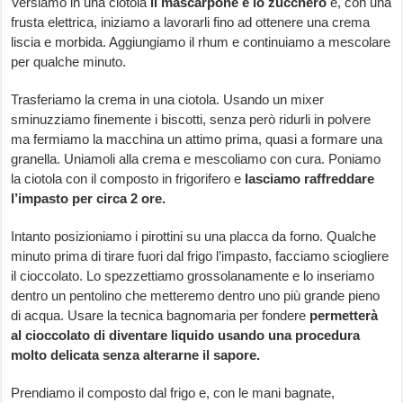
Versiamo in una ciotola
il mascarpone e lo zucchero
e, con una
frusta elettrica, iniziamo a lavorarli fino ad ottenere una crema
liscia e morbida. Aggiungiamo il rhum e continuiamo a mescolare
per qualche minuto.
Trasferiamo la crema in una ciotola. Usando un mixer
sminuzziamo finemente i biscotti, senza però ridurli in polvere
ma fermiamo la macchina un attimo prima, quasi a formare una
granella. Uniamoli alla crema e mescoliamo con cura. Poniamo
la ciotola con il composto in frigorifero e
lasciamo raffreddare
l’impasto per circa 2 ore.
Intanto posizioniamo i pirottini su una placca da forno. Qualche
minuto prima di tirare fuori dal frigo l’impasto, facciamo sciogliere
il cioccolato. Lo spezzettiamo grossolanamente e lo inseriamo
dentro un pentolino che metteremo dentro uno più grande pieno
di acqua. Usare la tecnica bagnomaria per fondere
permetterà
al cioccolato di diventare liquido usando una procedura
molto delicata senza alterarne il sapore.
Prendiamo il composto dal frigo e, con le mani bagnate,