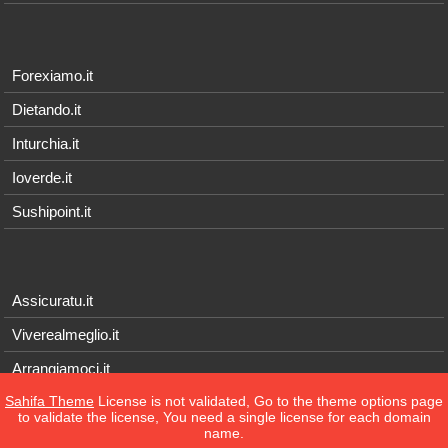
Forexiamo.it
Dietando.it
Inturchia.it
Ioverde.it
Sushipoint.it
Assicuratu.it
Viverealmeglio.it
Arrangiamoci.it
Sahifa Theme
License is not validated, Go to the theme options page
Tecnichef.it
to validate the license, You need a single license for each domain
name.