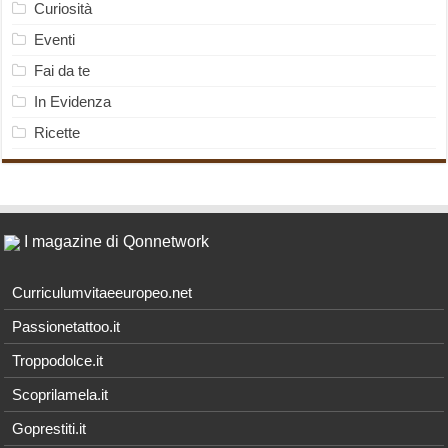
Curiosità
Eventi
Fai da te
In Evidenza
Ricette
I magazine di Qonnetwork
Curriculumvitaeeuropeo.net
Passionetattoo.it
Troppodolce.it
Scoprilamela.it
Goprestiti.it