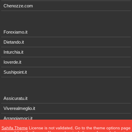
Chenozze.com
Forexiamo.it
Dietando.it
Inturchia.it
Ioverde.it
Sushipoint.it
Assicuratu.it
Viverealmeglio.it
Arrangiamoci.it
Sahifa Theme
License is not validated, Go to the theme options page
Tecnichef.it