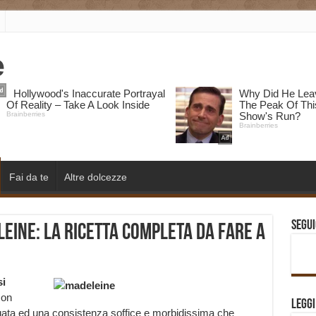
Fai da te
Altre dolcezze
Segui
eine: la ricetta completa da fare a
si
con
Legg
ngata ed una consistenza soffice e morbidissima che