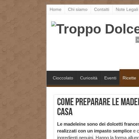
Home
Chi siamo
Contatti
Note Legali
Cioccolato
Curiosità
Eventi
Ricette
Come preparare le Madel
casa
Le madeleine sono dei dolcetti france
realizzati con un impasto semplice
e 
ingredienti genuini. Hanno la forma allu