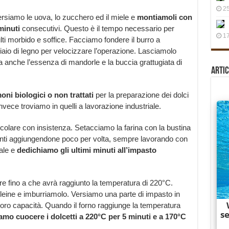
25
rsiamo le uova, lo zucchero ed il miele e
montiamoli con
minuti
consecutivi. Questo è il tempo necessario per
17
lti morbido e soffice. Facciamo fondere il burro a
o di legno per velocizzare l’operazione. Lasciamolo
va anche l’essenza di mandorle e la buccia grattugiata di
Artic
i biologici o non trattati
per la preparazione dei dolci
nvece troviamo in quelli a lavorazione industriale.
olare con insistenza. Setacciamo la farina con la bustina
edienti aggiungendone poco per volta, sempre lavorando con
ale e
dedichiamo gli ultimi minuti all’impasto
e fino a che avrà raggiunto la temperatura di 220°C.
ine e imburriamolo. Versiamo una parte di impasto in
 loro capacità. Quando il forno raggiunge la temperatura
amo cuocere i dolcetti a 220°C per 5 minuti e a 170°C