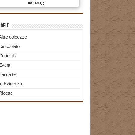
gorie
Altre dolcezze
Cioccolato
Curiosità
Eventi
Fai da te
In Evidenza
Ricette