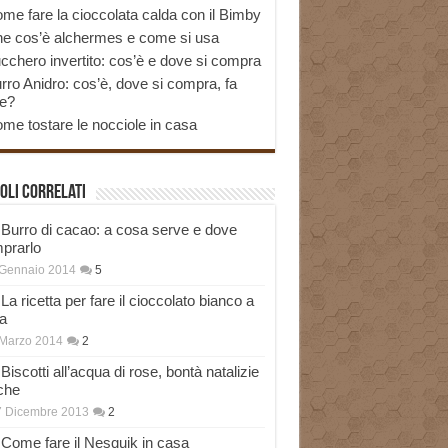
me fare la cioccolata calda con il Bimby
e cos’è alchermes e come si usa
cchero invertito: cos’è e dove si compra
rro Anidro: cos’è, dove si compra, fa
e?
me tostare le nocciole in casa
oli correlati
Burro di cacao: a cosa serve e dove
prarlo
 Gennaio 2014
5
La ricetta per fare il cioccolato bianco a
a
Marzo 2014
2
Biscotti all’acqua di rose, bontà natalizie
che
7 Dicembre 2013
2
Come fare il Nesquik in casa