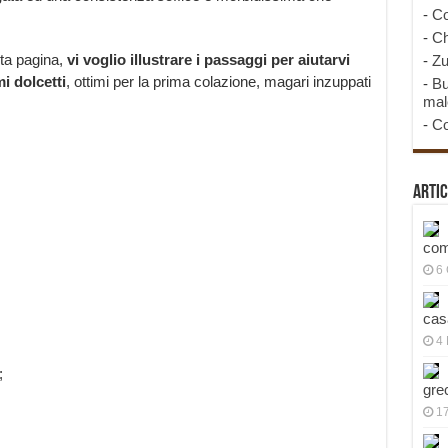
-
Co
-
Ch
ta pagina,
vi voglio illustrare i passaggi per aiutarvi
-
Zu
i dolcetti
, ottimi per la prima colazione, magari inzuppati
-
Bu
mal
-
Co
Artic
com
6
cas
4 
;
gre
1