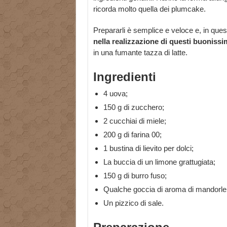
ricorda molto quella dei plumcake.
Prepararli è semplice e veloce e, in ques
nella realizzazione di questi buonissim
in una fumante tazza di latte.
Ingredienti
4 uova;
150 g di zucchero;
2 cucchiai di miele;
200 g di farina 00;
1 bustina di lievito per dolci;
La buccia di un limone grattugiata;
150 g di burro fuso;
Qualche goccia di aroma di mandorle
Un pizzico di sale.