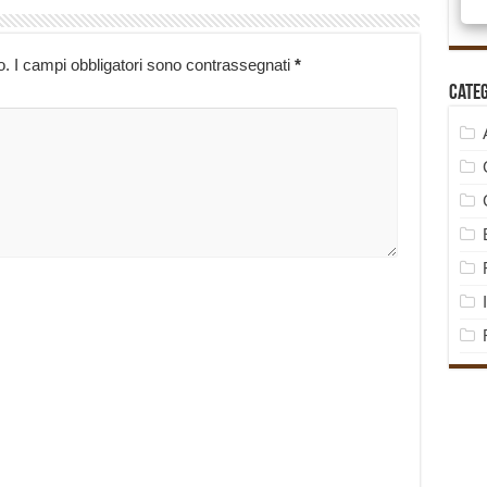
o.
I campi obbligatori sono contrassegnati
*
Cate