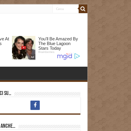
ci su…
i anche…