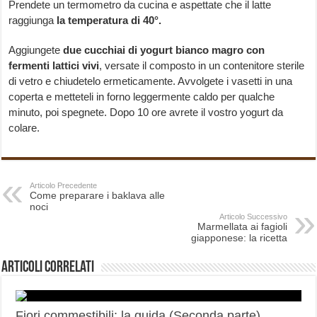
Prendete un termometro da cucina e aspettate che il latte
raggiunga
la
temperatura di 40°.
Aggiungete
due cucchiai di yogurt bianco magro con
fermenti lattici vivi
, versate il composto in un contenitore sterile
di vetro e chiudetelo ermeticamente. Avvolgete i vasetti in una
coperta e metteteli in forno leggermente caldo per qualche
minuto, poi spegnete. Dopo 10 ore avrete il vostro yogurt da
colare.
Articolo Precedente
Come preparare i baklava alle
noci
Articolo Successivo
Marmellata ai fagioli
giapponese: la ricetta
Articoli correlati
Fiori commestibili: la guida (Seconda parte)