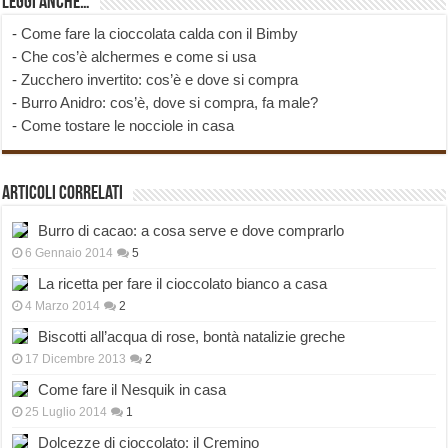
Leggi anche…
-
Come fare la cioccolata calda con il Bimby
-
Che cos’è alchermes e come si usa
-
Zucchero invertito: cos’è e dove si compra
-
Burro Anidro: cos’è, dove si compra, fa male?
-
Come tostare le nocciole in casa
Articoli correlati
Burro di cacao: a cosa serve e dove comprarlo
6 Gennaio 2014
5
La ricetta per fare il cioccolato bianco a casa
4 Marzo 2014
2
Biscotti all’acqua di rose, bontà natalizie greche
17 Dicembre 2013
2
Come fare il Nesquik in casa
25 Luglio 2014
1
Dolcezze di cioccolato: il Cremino