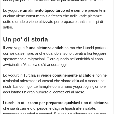
Lo yogurt è
un
alimento tipico turco
ed è sempre presente in
cucina: viene consumato sia fresco che nelle varie pietanze
cotte o crude e viene utilizzato per preparare tantissimi tipi di
salse.
Un po’ di storia
Il vero yogurt è
una
pietanza antichissima
che i turchi portano
con sé da sempre, anche quando si sono trovati a fronteggiare
spostamenti e migrazioni. C’era quando nell’antichità si sono
avvicinati all’Anatolia e c’è ancora oggi.
Lo yogurt in Turchia
si vende comunemente al chilo
e non nei
tristissimi microscopici vasetti che siamo abituati a vedere nei
nostri banco frigo. Le famiglie consumano yogurt ogni giorno e
acquistano un gran numero di confezioni al mese.
I turchi lo utilizzano per preparare qualsiasi tipo di pietanza
,
che sia di carne o di pesce, e dagli antipasti alle insalate,
passando per primi e secondi. È quindi un alimento da provare