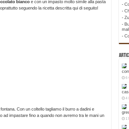
occolato bianco
e con un impasto molto simile alla pasta
-
Co
prattutto seguendo la ricetta descritta qui di seguito!
-
Ch
-
Zu
-
Bu
mal
-
Co
Artic
com
6
cas
4 
ontana. Con un coltello tagliamo il burro a dadini e
gre
amo ad impastare fino a quando non avremo tra le mani un
1