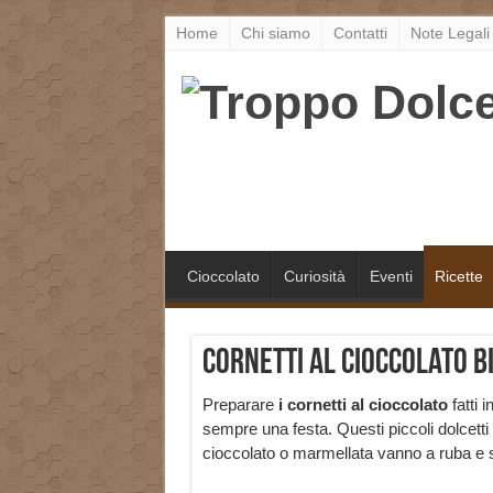
Home
Chi siamo
Contatti
Note Legali
Cioccolato
Curiosità
Eventi
Ricette
Cornetti al cioccolato b
Preparare
i
cornetti al cioccolato
fatti 
sempre una festa. Questi piccoli dolcetti r
cioccolato o marmellata vanno a ruba e so