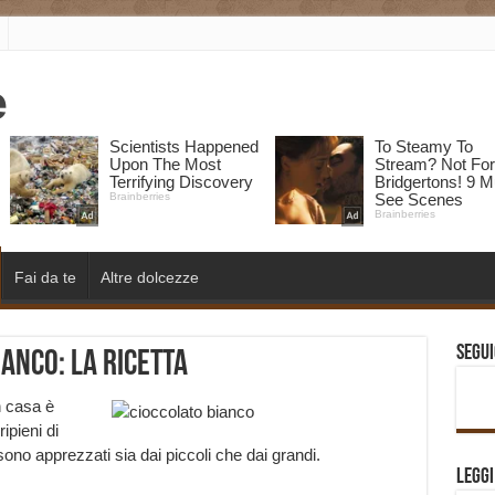
Fai da te
Altre dolcezze
Segui
ianco: la ricetta
in casa è
ipieni di
no apprezzati sia dai piccoli che dai grandi.
Legg