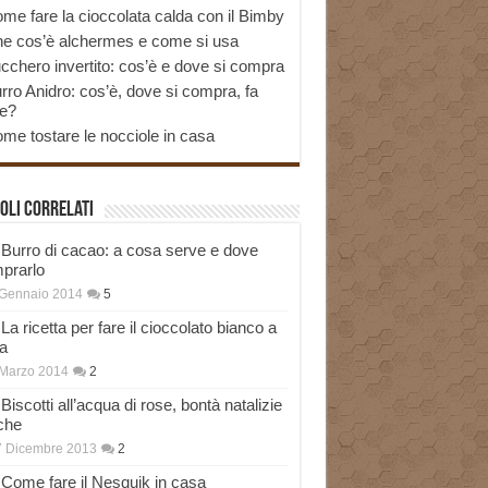
me fare la cioccolata calda con il Bimby
e cos’è alchermes e come si usa
cchero invertito: cos’è e dove si compra
rro Anidro: cos’è, dove si compra, fa
e?
me tostare le nocciole in casa
oli correlati
Burro di cacao: a cosa serve e dove
prarlo
 Gennaio 2014
5
La ricetta per fare il cioccolato bianco a
a
Marzo 2014
2
Biscotti all’acqua di rose, bontà natalizie
che
7 Dicembre 2013
2
Come fare il Nesquik in casa