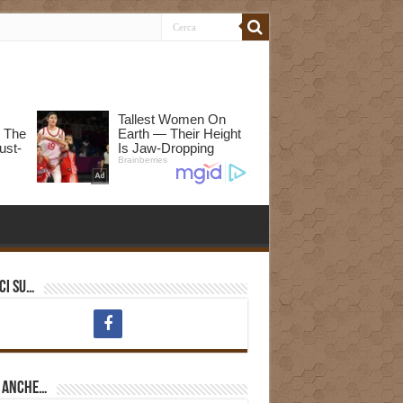
ci su…
i anche…