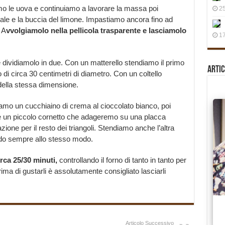
o le uova e continuiamo a lavorare la massa poi
25
ale e la buccia del limone. Impastiamo ancora fino ad
 A
vvolgiamolo nella pellicola trasparente e lasciamolo
17
 dividiamolo in due. Con un matterello stendiamo il primo
Artic
di circa 30 centimetri di diametro. Con un coltello
 della stessa dimensione.
niamo un cucchiaino di crema al cioccolato bianco, poi
re un piccolo cornetto che adageremo su una placca
zione per il resto dei triangoli. Stendiamo anche l’altra
ndo sempre allo stesso modo.
rca 25/30 minuti,
controllando il forno di tanto in tanto per
rima di gustarli è assolutamente consigliato lasciarli
Articolo Successivo