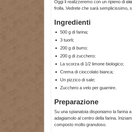
Oggi li realizzeremo con un ripieno di
ci
frolla. Vedrete che sarà semplicissimo, so
Ingredienti
500 g di farina;
3 tuorli;
200 g di burro;
200 g di zucchero;
La scorza di 1/2 limone biologico;
Crema di cioccolato bianca;
Un pizzico di sale;
Zucchero a velo per guarnire.
Preparazione
Su una spianatoia disponiamo la farina a f
adagiamolo al centro della farina. Inizi
composto molto granuloso.