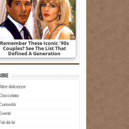
gorie
Altre dolcezze
Cioccolato
Curiosità
Eventi
Fai da te