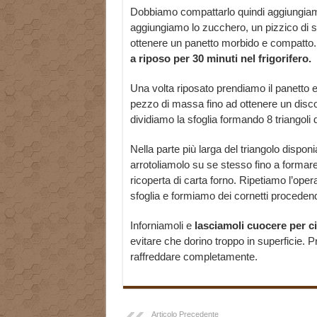
Dobbiamo compattarlo quindi aggiungiam
aggiungiamo lo zucchero, un pizzico di s
ottenere un panetto morbido e compatto.
a riposo per 30 minuti nel frigorifero.
Una volta riposato prendiamo il panetto e
pezzo di massa fino ad ottenere un disco 
dividiamo la sfoglia formando 8 triangoli
Nella parte più larga del triangolo dispo
arrotoliamolo su se stesso fino a forma
ricoperta di carta forno. Ripetiamo l’opera
sfoglia e formiamo dei cornetti procede
Inforniamoli e
lasciamoli cuocere per ci
evitare che dorino troppo in superficie. P
raffreddare completamente.
Articolo Precedente