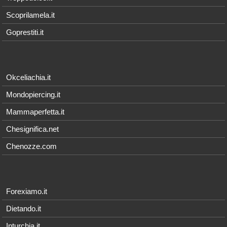
Scoprilamela.it
Goprestiti.it
Okceliachia.it
Mondopiercing.it
Mammaperfetta.it
Chesignifica.net
Chenozze.com
Forexiamo.it
Dietando.it
Inturchia.it