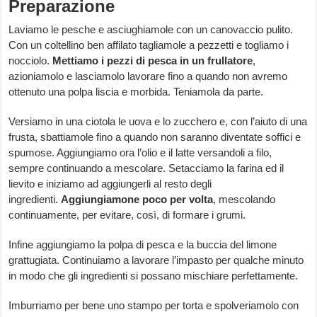
Preparazione
Laviamo le pesche e asciughiamole con un canovaccio pulito.
Con un coltellino ben affilato tagliamole a pezzetti e togliamo i
nocciolo.
Mettiamo i pezzi di pesca in un frullatore
,
azioniamolo e lasciamolo lavorare fino a quando non avremo
ottenuto una polpa liscia e morbida. Teniamola da parte.
Versiamo in una ciotola le uova e lo zucchero e, con l’aiuto di una
frusta, sbattiamole fino a quando non saranno diventate soffici e
spumose. Aggiungiamo ora l’olio e il latte versandoli a filo,
sempre continuando a mescolare. Setacciamo la farina ed il
lievito e iniziamo ad aggiungerli al resto degli
ingredienti.
Aggiungiamone poco per volta
, mescolando
continuamente, per evitare, così, di formare i grumi.
Infine aggiungiamo la polpa di pesca e la buccia del limone
grattugiata. Continuiamo a lavorare l’impasto per qualche minuto
in modo che gli ingredienti si possano mischiare perfettamente.
Imburriamo per bene uno stampo per torta e spolveriamolo con