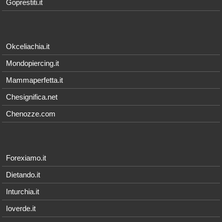
Goprestiti.it
Okceliachia.it
Mondopiercing.it
Mammaperfetta.it
Chesignifica.net
Chenozze.com
Forexiamo.it
Dietando.it
Inturchia.it
Ioverde.it