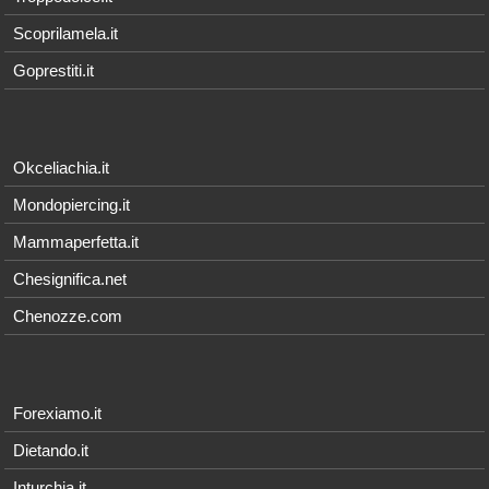
Scoprilamela.it
Goprestiti.it
Okceliachia.it
Mondopiercing.it
Mammaperfetta.it
Chesignifica.net
Chenozze.com
Forexiamo.it
Dietando.it
Inturchia.it