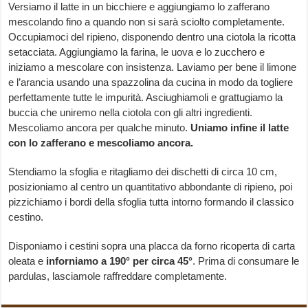
Versiamo il latte in un bicchiere e aggiungiamo lo zafferano
mescolando fino a quando non si sarà sciolto completamente.
Occupiamoci del ripieno, disponendo dentro una ciotola la ricotta
setacciata. Aggiungiamo la farina, le uova e lo zucchero e
iniziamo a mescolare con insistenza. Laviamo per bene il limone
e l’arancia usando una spazzolina da cucina in modo da togliere
perfettamente tutte le impurità. Asciughiamoli e grattugiamo la
buccia che uniremo nella ciotola con gli altri ingredienti.
Mescoliamo ancora per qualche minuto.
Uniamo infine il latte
con lo zafferano e mescoliamo ancora.
Stendiamo la sfoglia e ritagliamo dei dischetti di circa 10 cm,
posizioniamo al centro un quantitativo abbondante di ripieno, poi
pizzichiamo i bordi della sfoglia tutta intorno formando il classico
cestino.
Disponiamo i cestini sopra una placca da forno ricoperta di carta
oleata e
inforniamo a 190° per circa 45°
. Prima di consumare le
pardulas, lasciamole raffreddare completamente.