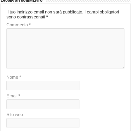
Lascia un commento
Il tuo indirizzo email non sarà pubblicato.
I campi obbligatori
sono contrassegnati
*
Commento
*
Nome
*
Email
*
Sito web