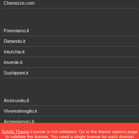
Chenozze.com
Forexiamo.it
Dietando.it
Inturchia.it
Ioverde.it
Sushipoint.it
Assicuratu.it
Viverealmeglio.it
Arrangiamoci.it
Sahifa Theme
License is not validated, Go to the theme options page
Tecnichef.it
to validate the license, You need a single license for each domain