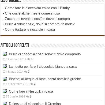
Leggi anche…
-
Come fare la cioccolata calda con il Bimby
-
Che cos’è alchermes e come si usa
-
Zucchero invertito: cos’è e dove si compra
-
Burro Anidro: cos’è, dove si compra, fa male?
-
Come tostare le nocciole in casa
Articoli correlati
Burro di cacao: a cosa serve e dove comprarlo
6 Gennaio 2014
5
La ricetta per fare il cioccolato bianco a casa
4 Marzo 2014
2
Biscotti all’acqua di rose, bontà natalizie greche
17 Dicembre 2013
2
Come fare il Nesquik in casa
25 Luglio 2014
1
Dolcezze di cioccolato: il Cremino