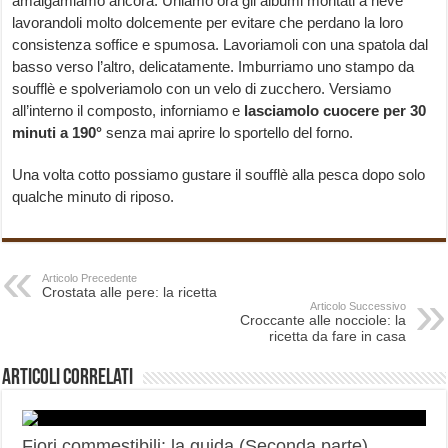
amalgamiamo ancora. Uniamo ora gli albumi montati a neve
lavorandoli molto dolcemente per evitare che perdano la loro
consistenza soffice e spumosa. Lavoriamoli con una spatola dal
basso verso l’altro, delicatamente. Imburriamo uno stampo da
soufflè e spolveriamolo con un velo di zucchero. Versiamo
all’interno il composto, inforniamo e
lasciamolo cuocere per 30
minuti a 190°
senza mai aprire lo sportello del forno.
Una volta cotto possiamo gustare il soufflè alla pesca dopo solo
qualche minuto di riposo.
Articolo Precedente
Crostata alle pere: la ricetta
Articolo Successivo
Croccante alle nocciole: la
ricetta da fare in casa
Articoli correlati
Fiori commestibili: la guida (Seconda parte)