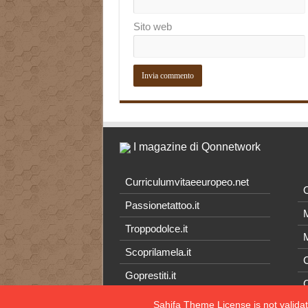
Sito web
I magazine di Qonnetwork
Curriculumvitaeeuropeo.net
O
Passionetattoo.it
M
Troppodolce.it
M
Scoprilamela.it
C
Goprestiti.it
Sahifa Theme
License is not valida