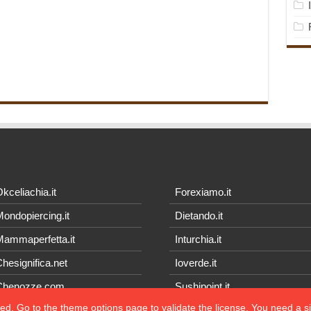
kceliachia.it
Forexiamo.it
ondopiercing.it
Dietando.it
ammaperfetta.it
Inturchia.it
hesignifica.net
Ioverde.it
Chenozze.com
Sushipoint.it
ted, Go to the theme options page to validate the license, You need a 