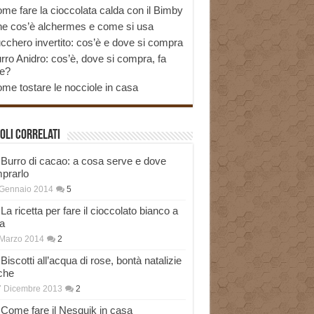
me fare la cioccolata calda con il Bimby
e cos’è alchermes e come si usa
cchero invertito: cos’è e dove si compra
rro Anidro: cos’è, dove si compra, fa
e?
me tostare le nocciole in casa
oli correlati
Burro di cacao: a cosa serve e dove
prarlo
 Gennaio 2014
5
La ricetta per fare il cioccolato bianco a
a
Marzo 2014
2
Biscotti all’acqua di rose, bontà natalizie
che
7 Dicembre 2013
2
Come fare il Nesquik in casa