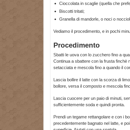
Cioccolata in scaglie (quella che prefe
Biscotti tritati;
Granella di mandorle, o noci o nocciol
Vediamo il procedimento, e in pochi minut
Procedimento
Sbatti le uova con lo zucchero fino a qu
Continua a sbattere con la frusta finchè no
setacciata e mescola fino a quando il co
Lascia bollire il latte con la scorza di li
bollore, versa il composto e mescola fino
Lascia cuocere per un paio di minuti, s
sufficientemente soda e quindi pronta.
Prendi un tegame rettangolare e con i bord
precedentemente bagnato nel latte, e poi
superficie. Aiutati con una spatola.