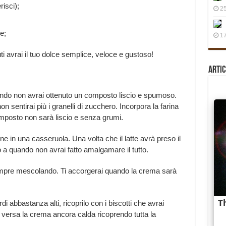
risci);
25
e;
17
i avrai il tuo dolce semplice, veloce e gustoso!
Artic
ando non avrai ottenuto un composto liscio e spumoso.
n sentirai più i granelli di zucchero. Incorpora la farina
mposto non sarà liscio e senza grumi.
mone in una casseruola. Una volta che il latte avrà preso il
 a quando non avrai fatto amalgamare il tutto.
empre mescolando. Ti accorgerai quando la crema sarà
i abbastanza alti, ricoprilo con i biscotti che avrai
 versa la crema ancora calda ricoprendo tutta la