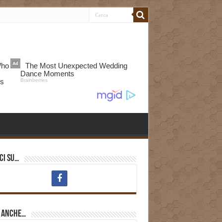
ci su…
i anche…