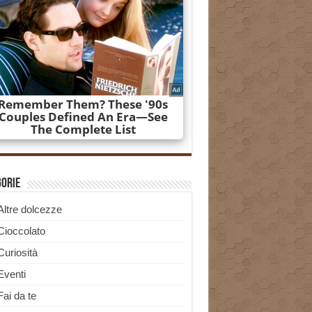
gorie
Altre dolcezze
Cioccolato
Curiosità
Eventi
Fai da te