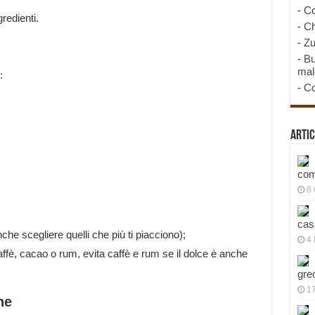
-
Co
redienti.
-
Ch
-
Zu
-
Bu
mal
:
-
Co
Artic
com
6
cas
che scegliere quelli che più ti piacciono);
4 
ffè, cacao o rum, evita caffè e rum se il dolce è anche
gre
1
ne