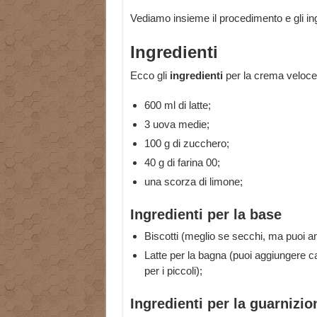
Vediamo insieme il procedimento e gli ing
Ingredienti
Ecco gli
ingredienti
per la crema veloce
600 ml di latte;
3 uova medie;
100 g di zucchero;
40 g di farina 00;
una scorza di limone;
Ingredienti per la base
Biscotti (meglio se secchi, ma puoi an
Latte per la bagna (puoi aggiungere ca
per i piccoli);
Ingredienti per la guarnizio