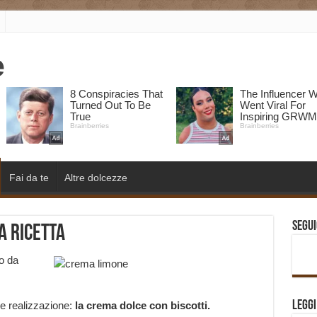
Fai da te
Altre dolcezze
Segui
a ricetta
o da
Legg
le realizzazione:
la
crema dolce con biscotti.