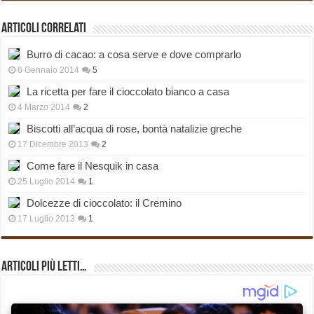
Articoli correlati
Burro di cacao: a cosa serve e dove comprarlo
6 Gennaio 2014
5
La ricetta per fare il cioccolato bianco a casa
4 Marzo 2014
2
Biscotti all’acqua di rose, bontà natalizie greche
17 Dicembre 2013
2
Come fare il Nesquik in casa
25 Luglio 2014
1
Dolcezze di cioccolato: il Cremino
17 Luglio 2013
1
Articoli più Letti…