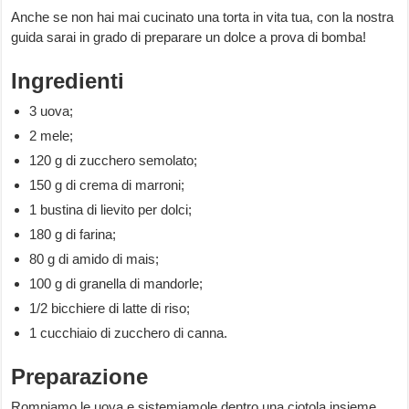
Anche se non hai mai cucinato una torta in vita tua, con la nostra
guida sarai in grado di preparare un dolce a prova di bomba!
Ingredienti
3 uova;
2 mele;
120 g di zucchero semolato;
150 g di crema di marroni;
1 bustina di lievito per dolci;
180 g di farina;
80 g di amido di mais;
100 g di granella di mandorle;
1/2 bicchiere di latte di riso;
1 cucchiaio di zucchero di canna.
Preparazione
Rompiamo le uova e sistemiamole dentro una ciotola insieme