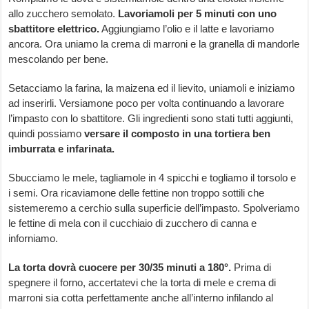
allo zucchero semolato.
Lavoriamoli per 5 minuti con uno
sbattitore elettrico.
Aggiungiamo l’olio e il latte e lavoriamo
ancora. Ora uniamo la crema di marroni e la granella di mandorle
mescolando per bene.
Setacciamo la farina, la maizena ed il lievito, uniamoli e iniziamo
ad inserirli. Versiamone poco per volta continuando a lavorare
l’impasto con lo sbattitore. Gli ingredienti sono stati tutti aggiunti,
quindi possiamo
versare il composto in una tortiera ben
imburrata e infarinata.
Sbucciamo le mele, tagliamole in 4 spicchi e togliamo il torsolo e
i semi. Ora ricaviamone delle fettine non troppo sottili che
sistemeremo a cerchio sulla superficie dell’impasto. Spolveriamo
le fettine di mela con il cucchiaio di zucchero di canna e
inforniamo.
La torta dovrà cuocere per 30/35 minuti a 180°.
Prima di
spegnere il forno, accertatevi che la torta di mele e crema di
marroni sia cotta perfettamente anche all’interno infilando al