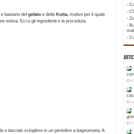
-
Co
-
Ch
i e bastano del
gelato
e della
frutta,
motivo per il quale
-
Zu
e estiva. Ecco gli ingredienti e la procedura.
-
Bu
mal
-
Co
Artic
com
6
cas
4 
gre
1
ello e lascialo sciogliere in un pentolino a bagnomaria. A