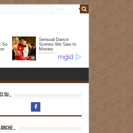
ci su…
i anche…