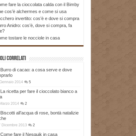
me fare la cioccolata calda con il Bimby
e cos’è alchermes e come si usa
cchero invertito: cos’è e dove si compra
rro Anidro: cos’è, dove si compra, fa
e?
me tostare le nocciole in casa
oli correlati
Burro di cacao: a cosa serve e dove
prarlo
 Gennaio 2014
5
La ricetta per fare il cioccolato bianco a
a
Marzo 2014
2
Biscotti all’acqua di rose, bontà natalizie
che
7 Dicembre 2013
2
Come fare il Nesquik in casa