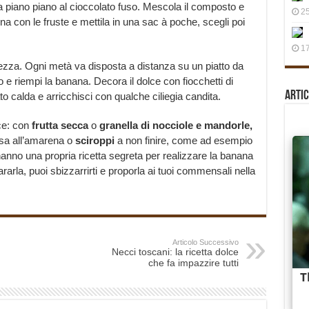
a piano piano al cioccolato fuso. Mescola il composto e
25
a con le fruste e mettila in una sac à poche, scegli poi
17
hezza. Ogni metà va disposta a distanza su un piatto da
to e riempi la banana. Decora il dolce con fiocchetti di
Artic
o calda e arricchisci con qualche ciliegia candita.
lce: con
frutta secca
o
granella di nocciole e mandorle,
ssa all’amarena o
sciroppi
a non finire, come ad esempio
 hanno una propria ricetta segreta per realizzare la banana
arla, puoi sbizzarrirti e proporla ai tuoi commensali nella
Articolo Successivo
Necci toscani: la ricetta dolce
che fa impazzire tutti