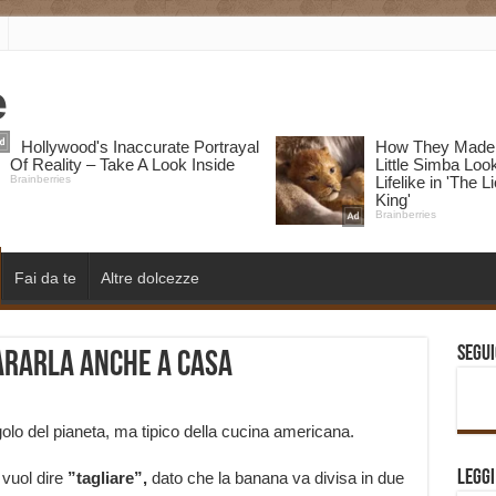
Fai da te
Altre dolcezze
Segui
ararla anche a casa
lo del pianeta, ma tipico della cucina americana.
Legg
vuol dire
”tagliare”,
dato che la banana va divisa in due