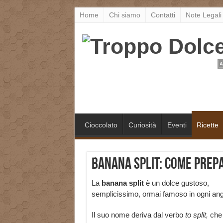
Home
Chi siamo
Contatti
Note Legali
Cioccolato
Curiosità
Eventi
Ricette
Banana split: come prep
La
banana split
è un dolce gustoso,
semplicissimo, ormai famoso in ogni ango
Il suo nome deriva dal verbo
to split,
che 