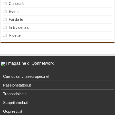
Curiosità
Eventi
Fai da te
In Evidenza
Ricette
I magazine di Qonnetwork
Curriculumvitaeeuropeo.net
Passionetattoo.it
Troppodolce.it
Scoprilamela.it
Goprestiti.it