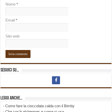
Nome
*
Email
*
Sito web
Seguici su…
Leggi anche…
-
Come fare la cioccolata calda con il Bimby
-
Che cos’è alchermes e come si usa