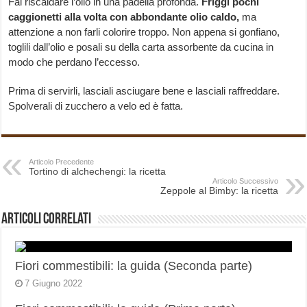
Fai riscaldare l’olio in una padella profonda.
Friggi pochi
caggionetti alla volta con abbondante olio caldo,
ma
attenzione a non farli colorire troppo. Non appena si gonfiano,
toglili dall’olio e posali su della carta assorbente da cucina in
modo che perdano l’eccesso.
Prima di servirli, lasciali asciugare bene e lasciali raffreddare.
Spolverali di zucchero a velo ed è fatta.
Articolo Precedente
Tortino di alchechengi: la ricetta
Articolo Successivo
Zeppole al Bimby: la ricetta
Articoli correlati
Fiori commestibili: la guida (Seconda parte)
7 Giugno 2022