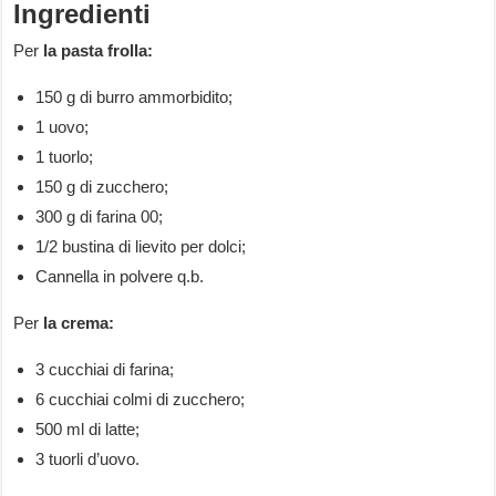
Ingredienti
Per
la pasta frolla:
150 g di burro ammorbidito;
1 uovo;
1 tuorlo;
150 g di zucchero;
300 g di farina 00;
1/2 bustina di lievito per dolci;
Cannella in polvere q.b.
Per
la crema:
3 cucchiai di farina;
6 cucchiai colmi di zucchero;
500 ml di latte;
3 tuorli d’uovo.