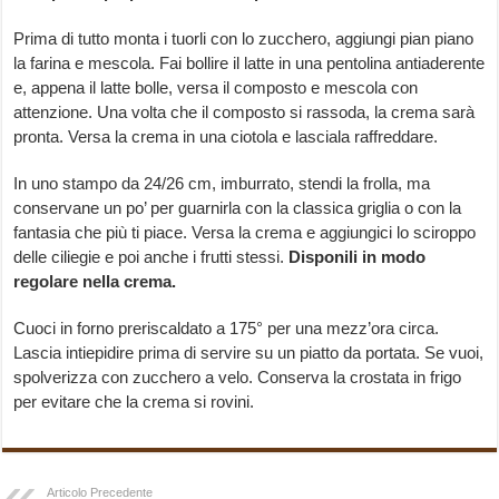
Prima di tutto monta i tuorli con lo zucchero, aggiungi pian piano
la farina e mescola. Fai bollire il latte in una pentolina antiaderente
e, appena il latte bolle, versa il composto e mescola con
attenzione. Una volta che il composto si rassoda, la crema sarà
pronta. Versa la crema in una ciotola e lasciala raffreddare.
In uno stampo da 24/26 cm, imburrato, stendi la frolla, ma
conservane un po’ per guarnirla con la classica griglia o con la
fantasia che più ti piace. Versa la crema e aggiungici lo sciroppo
delle ciliegie e poi anche i frutti stessi.
Disponili in modo
regolare nella crema.
Cuoci in forno preriscaldato a 175° per una mezz’ora circa.
Lascia intiepidire prima di servire su un piatto da portata. Se vuoi,
spolverizza con zucchero a velo. Conserva la crostata in frigo
per evitare che la crema si rovini.
Articolo Precedente