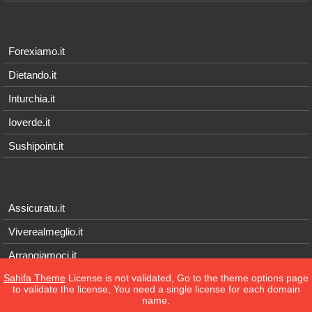
Forexiamo.it
Dietando.it
Inturchia.it
Ioverde.it
Sushipoint.it
Assicuratu.it
Viverealmeglio.it
Arrangiamoci.it
Sahifa Theme
License is not validated, Go to the theme options page
Tecnichef.it
to validate the license, You need a single license for each domain
name.