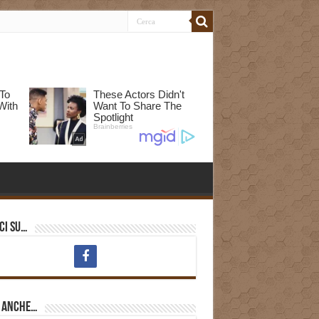
ci su…
i anche…