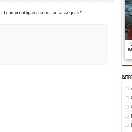
o.
I campi obbligatori sono contrassegnati
*
Cate