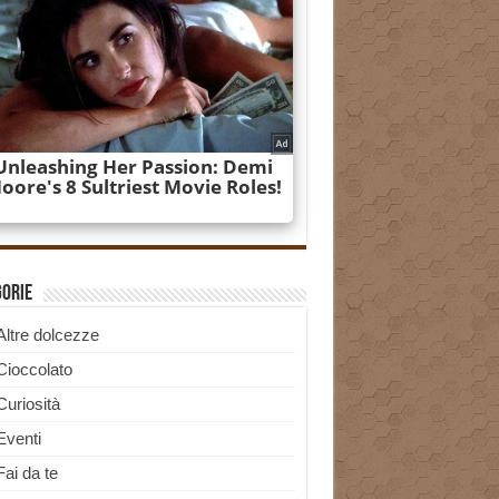
gorie
Altre dolcezze
Cioccolato
Curiosità
Eventi
Fai da te