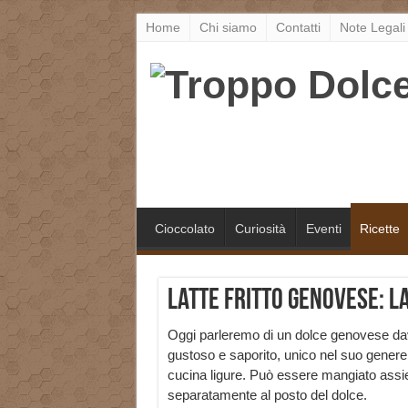
Home
Chi siamo
Contatti
Note Legali
Cioccolato
Curiosità
Eventi
Ricette
Latte fritto genovese: la
Oggi parleremo di un dolce genovese d
gustoso e saporito, unico nel suo genere
cucina ligure. Può essere mangiato assieme
separatamente al posto del dolce.