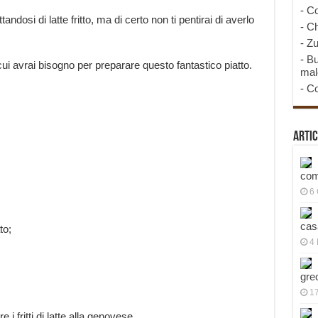
-
Co
ttandosi di latte fritto, ma di certo non ti pentirai di averlo
-
Ch
-
Zu
-
Bu
cui avrai bisogno per preparare questo fantastico piatto.
mal
-
Co
Artic
com
6
cas
to;
4 
gre
1
 fritti di latte alla genovese.