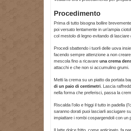
Procedimento
Prima di tutto bisogna bollire brevemente il
poi versato lentamente in un’ampia ciotol
col mestolo di legno evitando di lasciare
Procedi sbattendo i tuorli delle uova ins
facendo sempre attenzione a non creare
mescola fino a ricavare
una crema dens
attacchi e che non si accumulino grumi.
Metti la crema su un piatto da portata 
di un paio di centimetri
. Lascia raffred
nella forma che preferisci, passa la crema
Riscalda l’olio e friggi il tutto in padella (
saranno dorati puoi lasciarli asciugare su
impiattare i rombi cospargendoli con un p
Il latte dolce fritto, come anticipato, fa 