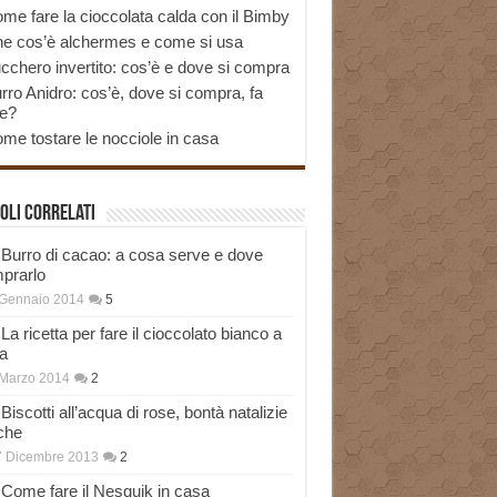
me fare la cioccolata calda con il Bimby
e cos’è alchermes e come si usa
cchero invertito: cos’è e dove si compra
rro Anidro: cos’è, dove si compra, fa
e?
me tostare le nocciole in casa
oli correlati
Burro di cacao: a cosa serve e dove
prarlo
 Gennaio 2014
5
La ricetta per fare il cioccolato bianco a
a
Marzo 2014
2
Biscotti all’acqua di rose, bontà natalizie
che
7 Dicembre 2013
2
Come fare il Nesquik in casa