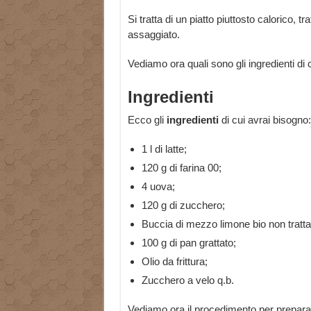
Si tratta di un piatto piuttosto calorico, tra
assaggiato.
Vediamo ora quali sono gli ingredienti di 
Ingredienti
Ecco gli
ingredienti
di cui avrai bisogno:
1 l di latte;
120 g di farina 00;
4 uova;
120 g di zucchero;
Buccia di mezzo limone bio non tratta
100 g di pan grattato;
Olio da frittura;
Zucchero a velo q.b.
Vediamo ora il procedimento per preparare i