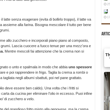
25
17
 latte senza esagerare (evita di bollirlo troppo), il latte va
a assieme alla farina. Bisogna mescolare il tutto per bene
 grumi.
Artic
ieme allo zucchero e incorporali piano piano al composto,
 grumi. Lascia cuocere a fuoco tenue per una mezz’ora e
a.
Mentre mescoli fai attenzione che la crema non si
bagnato o unto e spalmala in modo che abbia
uno spessore
dare e poi rapprendere in frigo. Taglia la crema a rombi o
 tagliata negli albumi sbattuti, poi nel pane grattato.
l’olio deve essere ben caldo). Una volta che i fritti si
 carta da cucina per eliminare l’olio in eccesso. Puoi infine
o’ di zucchero a velo.
parte del grandioso fritto misto alla genovese, ma la crema