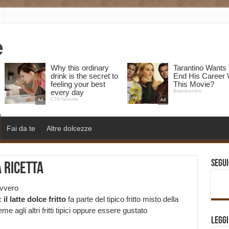
Fai da te
Altre dolcezze
Segui
 ricetta
avvero
:
il latte dolce fritto
fa parte del tipico fritto misto della
 agli altri fritti tipici oppure essere gustato
Legg