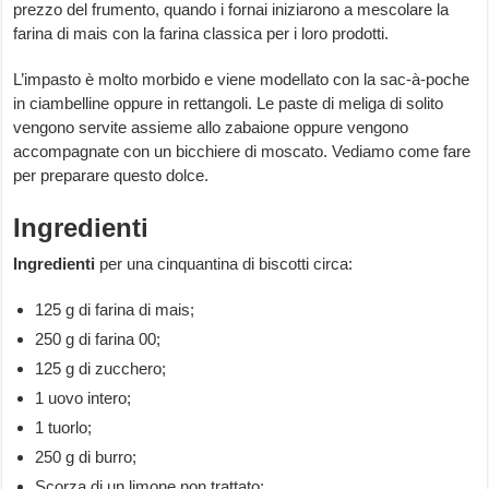
prezzo del frumento, quando i fornai iniziarono a mescolare la
farina di mais con la farina classica per i loro prodotti.
L’impasto è molto morbido e viene modellato con la sac-à-poche
in ciambelline oppure in rettangoli. Le paste di meliga di solito
vengono servite assieme allo zabaione oppure vengono
accompagnate con un bicchiere di moscato. Vediamo come fare
per preparare questo dolce.
Ingredienti
Ingredienti
per una cinquantina di biscotti circa:
125 g di farina di mais;
250 g di farina 00;
125 g di zucchero;
1 uovo intero;
1 tuorlo;
250 g di burro;
Scorza di un limone non trattato;