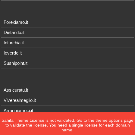
Forexiamo.it
Dietando.it
Inturchia.it
Ioverde.it
Sushipoint.it
Assicuratu.it
Viverealmeglio.it
Arrangiamoci.it
Sahifa Theme
License is not validated, Go to the theme options page
Tecnichef.it
to validate the license, You need a single license for each domain
name.