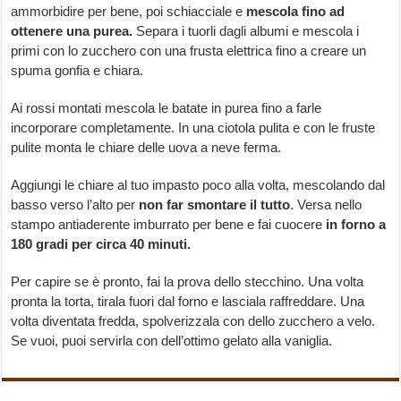
ammorbidire per bene, poi schiacciale e
mescola fino ad
ottenere una purea.
Separa i tuorli dagli albumi e mescola i
primi con lo zucchero con una frusta elettrica fino a creare un
spuma gonfia e chiara.
Ai rossi montati mescola le batate in purea fino a farle
incorporare completamente. In una ciotola pulita e con le fruste
pulite monta le chiare delle uova a neve ferma.
Aggiungi le chiare al tuo impasto poco alla volta, mescolando dal
basso verso l’alto per
non far smontare il tutto
. Versa nello
stampo antiaderente imburrato per bene e fai cuocere
in forno a
180 gradi per circa 40 minuti.
Per capire se è pronto, fai la prova dello stecchino. Una volta
pronta la torta, tirala fuori dal forno e lasciala raffreddare. Una
volta diventata fredda, spolverizzala con dello zucchero a velo.
Se vuoi, puoi servirla con dell’ottimo gelato alla vaniglia.