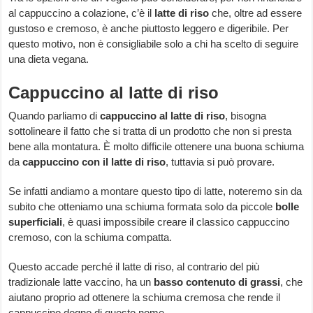
al cappuccino a colazione, c’è il
latte di riso
che, oltre ad essere
gustoso e cremoso, è anche piuttosto leggero e digeribile. Per
questo motivo, non è consigliabile solo a chi ha scelto di seguire
una dieta vegana.
Cappuccino al latte di riso
Quando parliamo di
cappuccino al latte di riso
, bisogna
sottolineare il fatto che si tratta di un prodotto che non si presta
bene alla montatura. È molto difficile ottenere una buona schiuma
da
cappuccino con il latte di riso
, tuttavia si può provare.
Se infatti andiamo a montare questo tipo di latte, noteremo sin da
subito che otteniamo una schiuma formata solo da piccole
bolle
superficiali
, è quasi impossibile creare il classico cappuccino
cremoso, con la schiuma compatta.
Questo accade perché il latte di riso, al contrario del più
tradizionale latte vaccino, ha un
basso contenuto di grassi
, che
aiutano proprio ad ottenere la schiuma cremosa che rende il
cappuccino degno di questo nome.