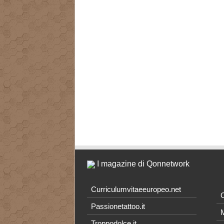
I magazine di Qonnetwork
Curriculumvitaeeuropeo.net
O
Passionetattoo.it
M
Troppodolce.it