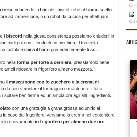
25
 torta
, riducendo in briciole i biscotti che abbiamo scelto
latore ad immersione, o un robot da cucina per effettuare
17
re
i biscotti
nella giusta consistenza possiamo chiuderli in
Artic
acciarli poi con il fondo di un bicchiere. Una volta
 una ciotola e unirvi il burro precedentemente fuso .
rro nella
forma per torte a cerniera
, pressiamolo bene
asciamoli riposare in frigorifero almeno mezzora.
mo il
mascarpone con lo zucchero e la crema di
o da non smontare il formaggio e mantenere il tutto
 risultare ben ferma ed uniamola ora agli altri ingredienti.
colato
con una grattugia a grana grossa ed unirlo al
a base dal frigorifero, versiamo la crema nel contenitore
niamolo nuovamente
in frigorifero per almeno due ore
.