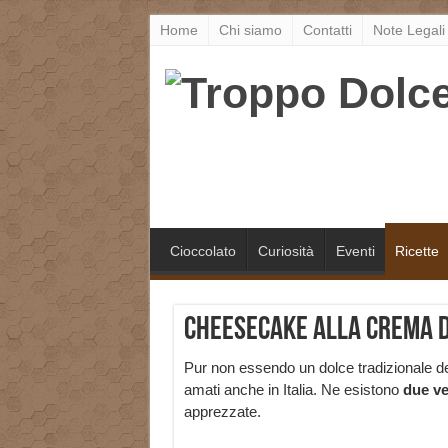
Home
Chi siamo
Contatti
Note Legali
Cioccolato
Curiosità
Eventi
Ricette
Cheesecake alla crema d
Pur non essendo un dolce tradizionale d
amati anche in Italia. Ne esistono
due ve
apprezzate.