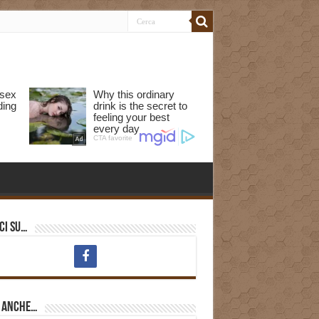
ci su…
i anche…