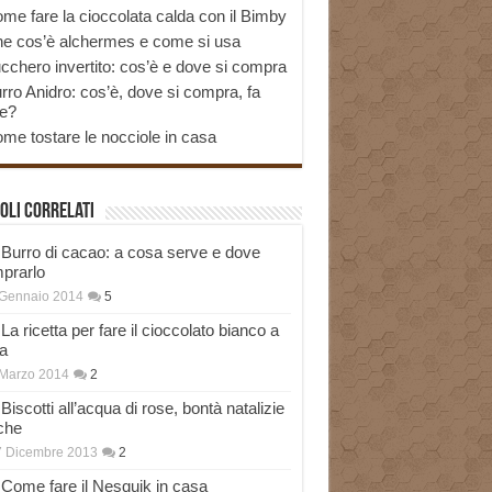
me fare la cioccolata calda con il Bimby
e cos’è alchermes e come si usa
cchero invertito: cos’è e dove si compra
rro Anidro: cos’è, dove si compra, fa
e?
me tostare le nocciole in casa
oli correlati
Burro di cacao: a cosa serve e dove
prarlo
 Gennaio 2014
5
La ricetta per fare il cioccolato bianco a
a
Marzo 2014
2
Biscotti all’acqua di rose, bontà natalizie
che
7 Dicembre 2013
2
Come fare il Nesquik in casa