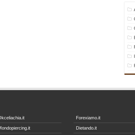
kceliachia.it
Forexiamo.it
ondopiercing.it
Dietando.it