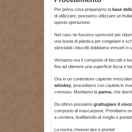
Per prima cosa prepariamo la
base della
di utilizzare, possiamo utilizzare un frul
questa operazione.
Nel caso ne fossimo sprovvisti per ridur
una busta di plastica per congelare e schi
sbriciolati i biscotti dobbiamo versarli in
Versiamo ora il composto di biscotti e bu
fino ad ottenere una superficie liscia e l
Ora in un contenitore capiente mescolia
whiskey
, procediamo con cautela in mod
cremoso. Montiamo la
panna
, che dovrà
Da ultimo possiamo
grattugiare il cioc
composto di mascarpone. Prendiamo ora l
a cerniera, livelliamolo al meglio e po
La nostra cheesecake è pronta!