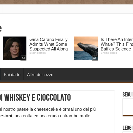
Fai da te
Altre dolcezze
Segui
i whiskey e cioccolato
el nostro paese la cheesecake è ormai uno dei più
rsioni
, una cotta ed una cruda entrambe molto
Legg