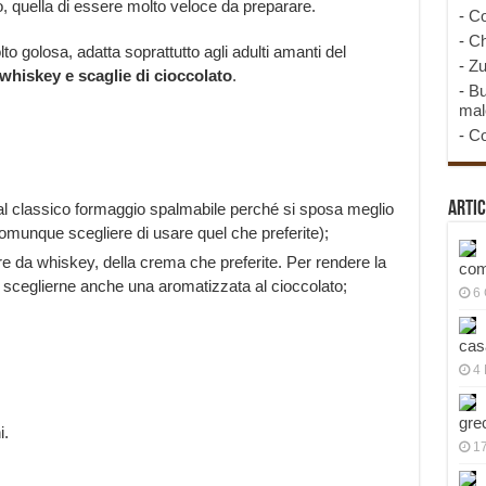
o, quella di essere molto veloce da preparare.
-
Co
-
Ch
o golosa, adatta soprattutto agli adulti amanti del
-
Zu
whiskey e scaglie di cioccolato
.
-
Bu
mal
-
Co
Artic
al classico formaggio spalmabile perché si sposa meglio
munque scegliere di usare quel che preferite);
re da whiskey, della crema che preferite. Per rendere la
com
sceglierne anche una aromatizzata al cioccolato;
6
cas
4 
gre
i.
1