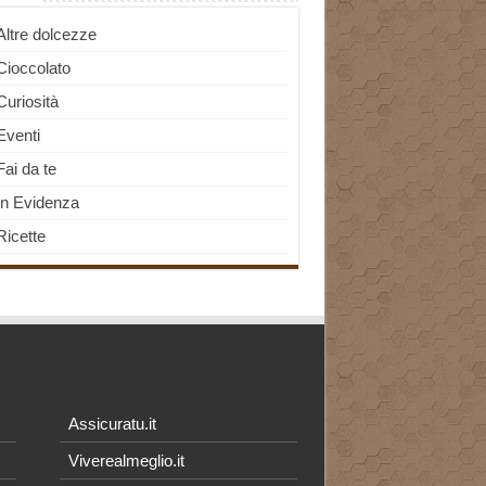
Altre dolcezze
Cioccolato
Curiosità
Eventi
Fai da te
In Evidenza
Ricette
Assicuratu.it
Viverealmeglio.it