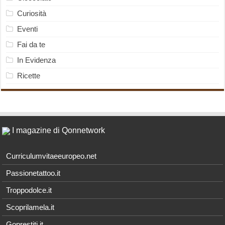
Curiosità
Eventi
Fai da te
In Evidenza
Ricette
I magazine di Qonnetwork
Curriculumvitaeeuropeo.net
Passionetattoo.it
Troppodolce.it
Scoprilamela.it
Goprestiti.it