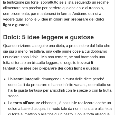
la tentazione più forte, soprattutto se si sta seguendo un regime
alimentare ben preciso per perdere qualche chilo di troppo o,
semplicemente, per mantenersi in forma. Andiamo quindi a
vedere quali sono le
5 idee migliori per preparare dei dolci
light e gustosi.
Dolci: 5 idee leggere e gustose
Quando iniziamo a seguire una dieta, a prescindere dal fatto che
sia più o meno restrittiva, una delle prime cose a cui dobbiamo
rinunciare sono i dolci. Ma non temere, se stai bramando una
fetta di torta o un biscotto leggero, di seguito troverai
5
fantastiche idee per preparare dei dolci light e gustosi:
I
biscotti integrali:
rimangono un must delle diete perché
sono facili da preparare e hanno infinite varianti, soprattutto se
hai la giusta fantasia per arricchirli con le spezie o con la frutta
secca;
La
torta all’acqua:
ebbene si, è possibile realizzare anche un
dolce a base di acqua, in modo tale da non rinunciare alla fetta
di torta al mattino o alla fine di un pasto. Con la torta all’acqua