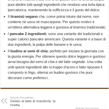
puoi abolire tutti quegli ingredienti che rendono una torta tipica
ipercalorica, mantenendo la sofficezza e il gusto del dolce;
Il
tiramisù vegano
che, come potrai intuire dal nome, non
contiene né uova né mascarpone. Per questo motivo è
un’ottima alternativa leggera e gustosa al tiramisù tradizionale;
I
pancake 2 ingredienti:
sono una variante dei tradizionali e
super calorici pancake americani. Questa variante è a base di
due ingredienti, la polpa delle banane e le uova;
Il
budino ai semi di chia:
perfetto per iniziare la giornata con
la giusta energia. Per ottenere questo dolce leggero e gustoso
avrai bisogno dei semi di chia e del latte vegetale. Una volta
uniti questi ingredienti allo sciroppo d’acero e fatto riposare il
composto in frigo, otterrai un budino gustoso che puoi
decorare come preferisci.
Articolo Precedente
Gelato al latte di mandorla: la
ricetta
Articolo Successivo