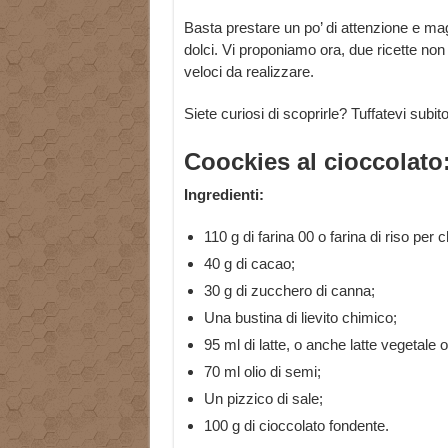
Basta prestare un po’ di attenzione e magar
dolci. Vi proponiamo ora, due ricette non
veloci da realizzare.
Siete curiosi di scoprirle? Tuffatevi subito
Coockies al cioccolato:
Ingredienti:
110 g di farina 00 o farina di riso per c
40 g di cacao;
30 g di zucchero di canna;
Una bustina di lievito chimico;
95 ml di latte, o anche latte vegetale o
70 ml olio di semi;
Un pizzico di sale;
100 g di cioccolato fondente.