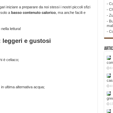
-
Co
i iniziare a preparare da noi stessi i nostri piccoli sfizi
-
Ch
 solo a
basso contenuto calorico
, ma anche facili e
-
Zu
-
Bu
mal
 nella lettura!
-
Co
 leggeri e gustosi
Artic
hi è celiaco;
com
6
cas
4 
 in ultima alternativa acqua;
gre
1