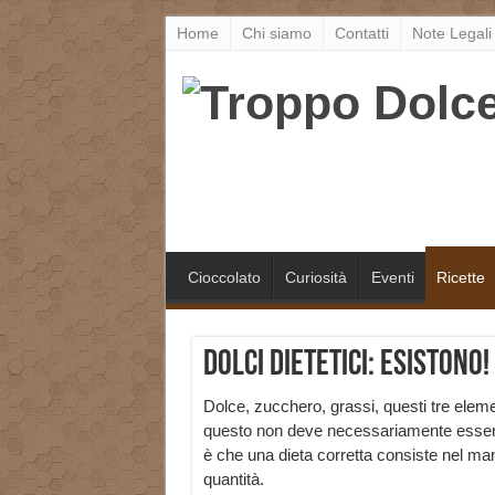
Home
Chi siamo
Contatti
Note Legali
Cioccolato
Curiosità
Eventi
Ricette
Dolci dietetici: esistono!
Dolce, zucchero, grassi, questi tre ele
questo non deve necessariamente essere v
è che una dieta corretta consiste nel man
quantità.