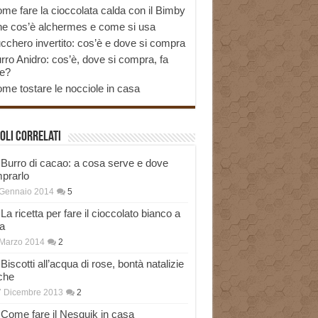
me fare la cioccolata calda con il Bimby
e cos’è alchermes e come si usa
cchero invertito: cos’è e dove si compra
rro Anidro: cos’è, dove si compra, fa
e?
me tostare le nocciole in casa
oli correlati
Burro di cacao: a cosa serve e dove
prarlo
 Gennaio 2014
5
La ricetta per fare il cioccolato bianco a
a
Marzo 2014
2
Biscotti all’acqua di rose, bontà natalizie
che
7 Dicembre 2013
2
Come fare il Nesquik in casa