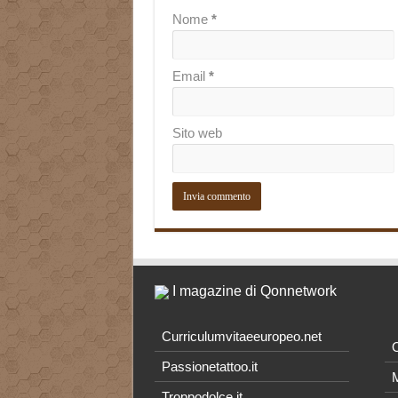
Nome
*
Email
*
Sito web
I magazine di Qonnetwork
Curriculumvitaeeuropeo.net
O
Passionetattoo.it
M
Troppodolce.it