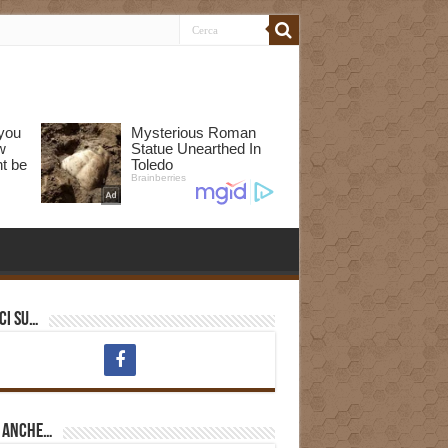
ci su…
i anche…