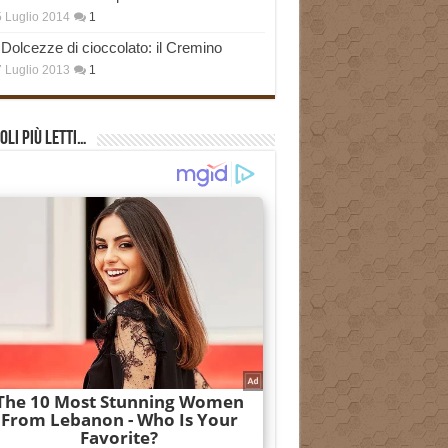
 Luglio 2014
1
Dolcezze di cioccolato: il Cremino
 Luglio 2013
1
oli più Letti…