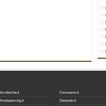
kceliachia.it
Forexiamo.it
ondopiercing.it
Dietando.it