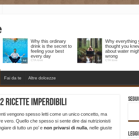
Fai da te
Altre dolcezze
Segui
 2 ricette imperdibili
menti vengono spesso letti come un unico concetto, ma
ero. Quello che spesso si sente dire dai nutrizionisti
giare di tutto un po’ e
non privarsi di nulla
, nelle giuste
Legg