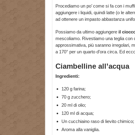
Procediamo un po’ come si fa con i muffi
aggiungere i liquidi, quindi latte (o le 
ad ottenere un impasto abbastanza unif
Possiamo da ultimo aggiungere
il ciocc
mescoliamo. Rivestiamo una teglia con ca
approssimativa, più saranno irregolari, mi
a 170° per un quarto d’ora circa. Ed ecco 
Ciambelline all’acqua
Ingredienti:
120 g farina;
70 g zucchero;
20 ml di olio;
120 ml di acqua;
Un cucchiaino raso di lievito chimico;
Aroma alla vaniglia.