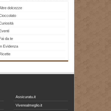
Altre dolcezze
Cioccolato
Curiosità
Eventi
Fai da te
In Evidenza
Ricette
Assicuratu.it
Viverealmeglio.it