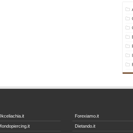
kceliachia.it
Forexiamo.it
ondopiercing.it
Dietando.it