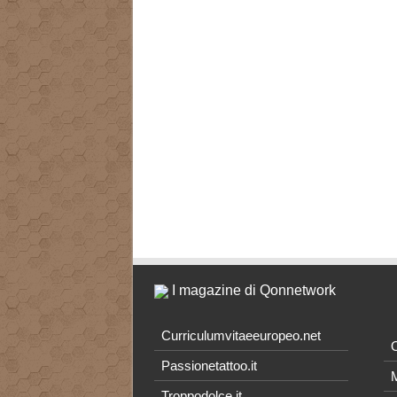
I magazine di Qonnetwork
Curriculumvitaeeuropeo.net
O
Passionetattoo.it
M
Troppodolce.it