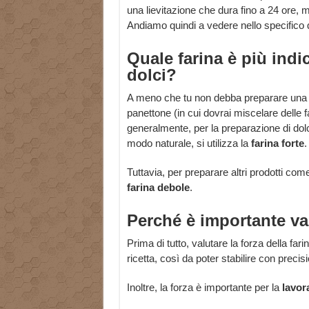
una lievitazione che dura fino a 24 ore, 
Andiamo quindi a vedere nello specifico qu
Quale farina è più indi
dolci?
A meno che tu non debba preparare una r
panettone (in cui dovrai miscelare delle 
generalmente, per la preparazione di dolci 
modo naturale, si utilizza la
farina forte
.
Tuttavia, per preparare altri prodotti come 
farina debole
.
Perché è importante val
Prima di tutto, valutare la forza della far
ricetta, così da poter stabilire con precis
Inoltre, la forza è importante per la
lavora