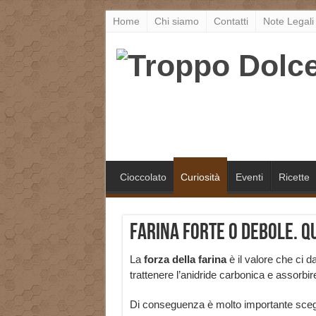
Home
Chi siamo
Contatti
Note Legali
Cioccolato
Curiosità
Eventi
Ricette
Farina forte o debole. Qu
La
forza della farina
è il valore che ci da
trattenere l’anidride carbonica e assorbir
Di conseguenza è molto importante sceglier