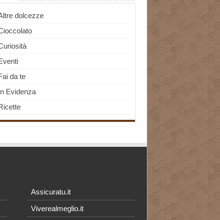
Altre dolcezze
Cioccolato
Curiosità
Eventi
Fai da te
In Evidenza
Ricette
Assicuratu.it
Viverealmeglio.it