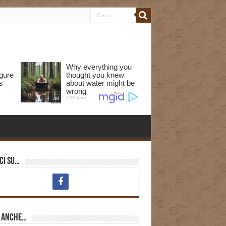
ci su…
i anche…