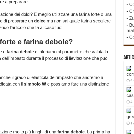
re a preparare.
-
Co
-
Ch
azione dei dolci? É meglio utilizzare una farina forte o una
-
Zu
one di preparare un
dolce
ma non sai quale farina scegliere
-
Bu
gendo l’articolo che fa al caso tuo!
mal
-
Co
forte e farina debole?
e
e
farina debole
ci riferiamo al parametro che valuta la
Artic
tà dell’impasto durante il processo di lievitazione che può
com
 anche il grado di elasticità dell’impasto che andremo a
6
dicata con il
simbolo W
e possiamo fare una distinzione
cas
4 
gre
1
azione molto più lunghi di una
farina debole
. La prima ha