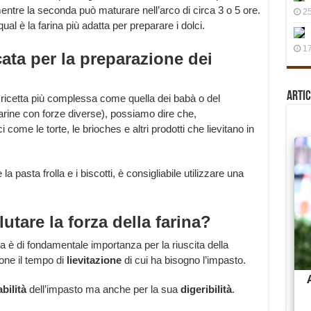
mentre la seconda può maturare nell’arco di circa 3 o 5 ore.
25
al è la farina più adatta per preparare i dolci.
17
cata per la preparazione dei
Artic
icetta più complessa come quella dei babà o del
farine con forze diverse), possiamo dire che,
come le torte, le brioches e altri prodotti che lievitano in
la pasta frolla e i biscotti, è consigliabile utilizzare una
utare la forza della farina?
ina è di fondamentale importanza per la riuscita della
ione il tempo di
lievitazione
di cui ha bisogno l’impasto.
bilità
dell’impasto ma anche per la sua
digeribilità
.