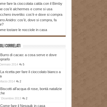
me fare la cioccolata calda con il Bimby
e cos’è alchermes e come si usa
cchero invertito: cos’è e dove si compra
rro Anidro: cos’è, dove si compra, fa
e?
me tostare le nocciole in casa
oli correlati
Burro di cacao: a cosa serve e dove
prarlo
 Gennaio 2014
5
La ricetta per fare il cioccolato bianco a
a
Marzo 2014
2
Biscotti all’acqua di rose, bontà natalizie
che
7 Dicembre 2013
2
Come fare il Nesquik in casa