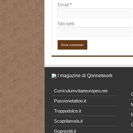
Email
*
Sito web
I magazine di Qonnetwork
Curriculumvitaeeuropeo.net
O
Passionetattoo.it
M
Troppodolce.it
M
Scoprilamela.it
C
Goprestiti.it