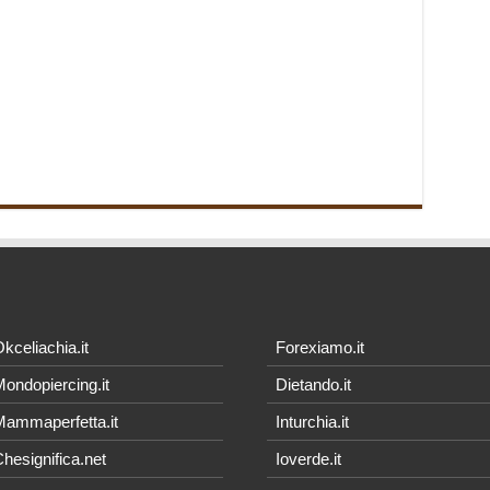
kceliachia.it
Forexiamo.it
ondopiercing.it
Dietando.it
ammaperfetta.it
Inturchia.it
hesignifica.net
Ioverde.it