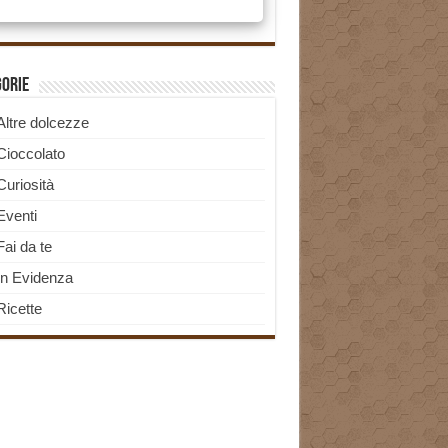
gorie
Altre dolcezze
Cioccolato
Curiosità
Eventi
Fai da te
In Evidenza
Ricette