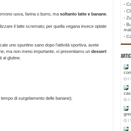
-
Co
-
Ch
servono uova, farina o burro, ma
soltanto latte e banane
.
-
Zu
-
Bu
ilizzare il latte scremato; per quella vegana invece optate
mal
-
Co
cate uno spuntino sano dopo l’attività sportiva, avete
Infine, ma non meno importante, vi presentiamo un
dessert
Artic
i al glutine.
com
6
cas
ù tempo di surgelamento delle banane);
4 
gre
1