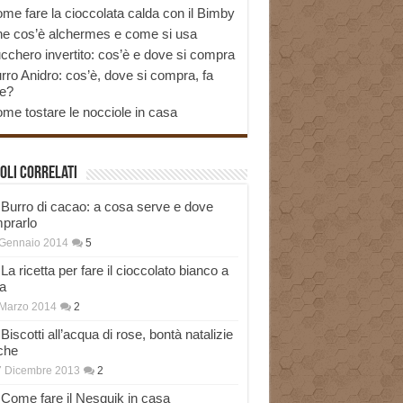
me fare la cioccolata calda con il Bimby
e cos’è alchermes e come si usa
cchero invertito: cos’è e dove si compra
rro Anidro: cos’è, dove si compra, fa
e?
me tostare le nocciole in casa
oli correlati
Burro di cacao: a cosa serve e dove
prarlo
 Gennaio 2014
5
La ricetta per fare il cioccolato bianco a
a
Marzo 2014
2
Biscotti all’acqua di rose, bontà natalizie
che
7 Dicembre 2013
2
Come fare il Nesquik in casa