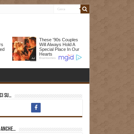
ci su…
i anche…