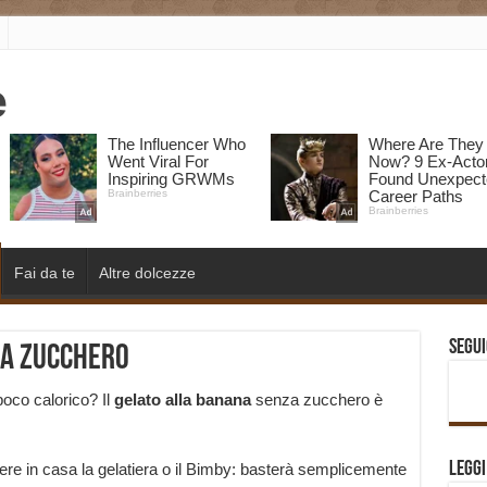
Fai da te
Altre dolcezze
Segui
za zucchero
poco calorico? Il
gelato alla banana
senza zucchero è
Legg
re in casa la gelatiera o il Bimby: basterà semplicemente