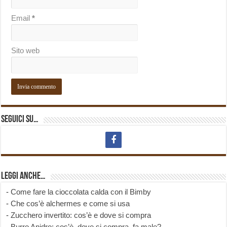
Email
*
Sito web
Seguici su…
Leggi anche…
-
Come fare la cioccolata calda con il Bimby
-
Che cos’è alchermes e come si usa
-
Zucchero invertito: cos’è e dove si compra
-
Burro Anidro: cos’è, dove si compra, fa male?