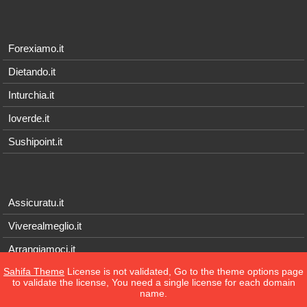
Forexiamo.it
Dietando.it
Inturchia.it
Ioverde.it
Sushipoint.it
Assicuratu.it
Viverealmeglio.it
Arrangiamoci.it
Sahifa Theme
License is not validated, Go to the theme options page
Tecnichef.it
to validate the license, You need a single license for each domain
name.