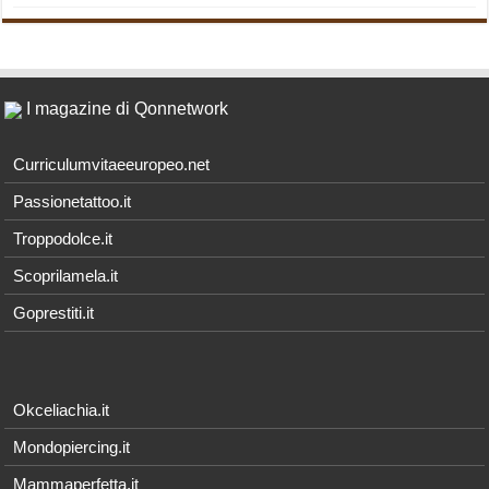
I magazine di Qonnetwork
Curriculumvitaeeuropeo.net
Passionetattoo.it
Troppodolce.it
Scoprilamela.it
Goprestiti.it
Okceliachia.it
Mondopiercing.it
Mammaperfetta.it