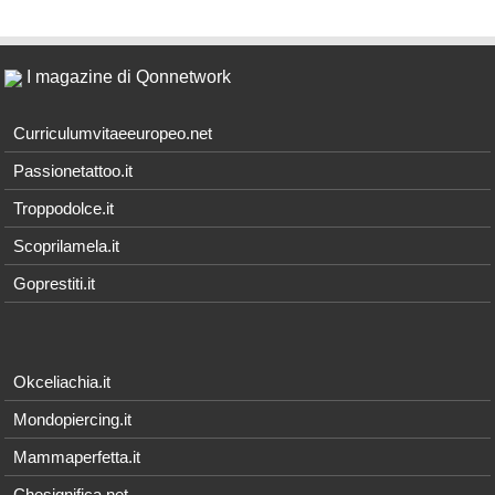
I magazine di Qonnetwork
Curriculumvitaeeuropeo.net
Passionetattoo.it
Troppodolce.it
Scoprilamela.it
Goprestiti.it
Okceliachia.it
Mondopiercing.it
Mammaperfetta.it
Chesignifica.net