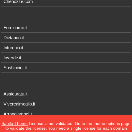
Chenozze.com
Forexiamo.it
Dietando.it
Inturchia.it
Ioverde.it
Sushipoint.it
Assicuratu.it
Viverealmeglio.it
Arrangiamoci.it
Sahifa Theme
License is not validated, Go to the theme options page
Tecnichef.it
to validate the license, You need a single license for each domain