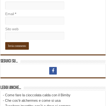
Email
*
Sito web
Seguici su…
Leggi anche…
-
Come fare la cioccolata calda con il Bimby
-
Che cos’è alchermes e come si usa
-
Zucchero invertito: cos’è e dove si compra