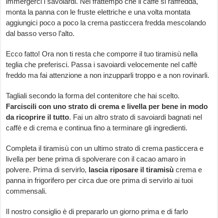
immergerci i savoiardi. Nel frattempo che il caffè si raffredda,
monta la panna con le fruste elettriche e una volta montata
aggiungici poco a poco la crema pasticcera fredda mescolando
dal basso verso l’alto.
Ecco fatto! Ora non ti resta che comporre il tuo tiramisù nella
teglia che preferisci. Passa i savoiardi velocemente nel caffè
freddo ma fai attenzione a non inzupparli troppo e a non rovinarli.
Tagliali secondo la forma del contenitore che hai scelto.
Farciscili con uno strato di crema e livella per bene in modo
da ricoprire il tutto
. Fai un altro strato di savoiardi bagnati nel
caffè e di crema e continua fino a terminare gli ingredienti.
Completa il tiramisù con un ultimo strato di crema pasticcera e
livella per bene prima di spolverare con il cacao amaro in
polvere. Prima di servirlo,
lascia riposare il tiramisù
crema e
panna in frigorifero per circa due ore prima di servirlo ai tuoi
commensali.
Il nostro consiglio è di prepararlo un giorno prima e di farlo