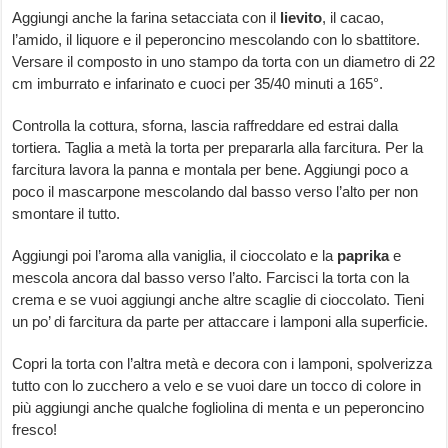
Aggiungi anche la farina setacciata con il
lievito
, il cacao,
l’amido, il liquore e il peperoncino mescolando con lo sbattitore.
Versare il composto in uno stampo da torta con un diametro di 22
cm imburrato e infarinato e cuoci per 35/40 minuti a 165°.
Controlla la cottura, sforna, lascia raffreddare ed estrai dalla
tortiera. Taglia a metà la torta per prepararla alla farcitura. Per la
farcitura lavora la panna e montala per bene. Aggiungi poco a
poco il mascarpone mescolando dal basso verso l’alto per non
smontare il tutto.
Aggiungi poi l’aroma alla vaniglia, il cioccolato e la
paprika
e
mescola ancora dal basso verso l’alto. Farcisci la torta con la
crema e se vuoi aggiungi anche altre scaglie di cioccolato. Tieni
un po’ di farcitura da parte per attaccare i lamponi alla superficie.
Copri la torta con l’altra metà e decora con i lamponi, spolverizza
tutto con lo zucchero a velo e se vuoi dare un tocco di colore in
più aggiungi anche qualche fogliolina di menta e un peperoncino
fresco!