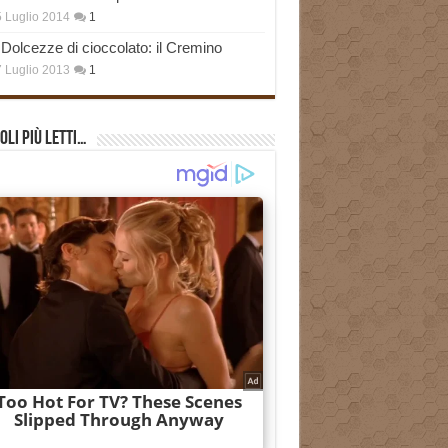
 Luglio 2014
1
Dolcezze di cioccolato: il Cremino
 Luglio 2013
1
oli più Letti…