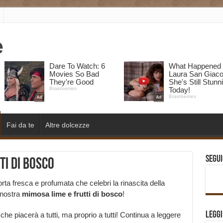
Fai da te
Altre dolcezze
Segui
ti di bosco
orta fresca e profumata che celebri la rinascita della
a nostra
mimosa lime e frutti di bosco
!
Legg
he piacerà a tutti, ma proprio a tutti! Continua a leggere