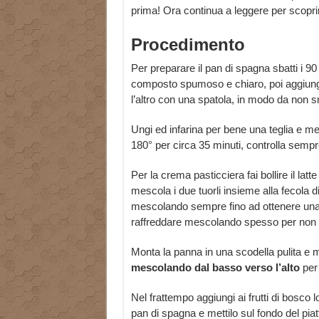
prima! Ora continua a leggere per scopri
Procedimento
Per preparare il pan di spagna sbatti i 
composto spumoso e chiaro, poi aggiungi
l’altro con una spatola, in modo da non sm
Ungi ed infarina per bene una teglia e met
180° per circa 35 minuti, controlla sempr
Per la crema pasticciera fai bollire il lat
mescola i due tuorli insieme alla fecola d
mescolando sempre fino ad ottenere una
raffreddare mescolando spesso per non fa
Monta la panna in una scodella pulita e m
mescolando dal basso verso l’alto
per 
Nel frattempo aggiungi ai frutti di bosco 
pan di spagna e mettilo sul fondo del piatt