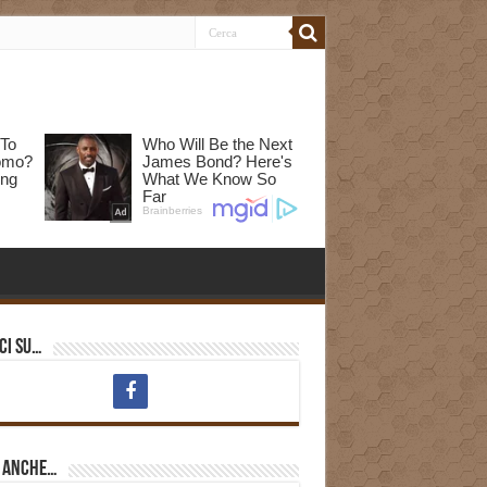
ci su…
i anche…