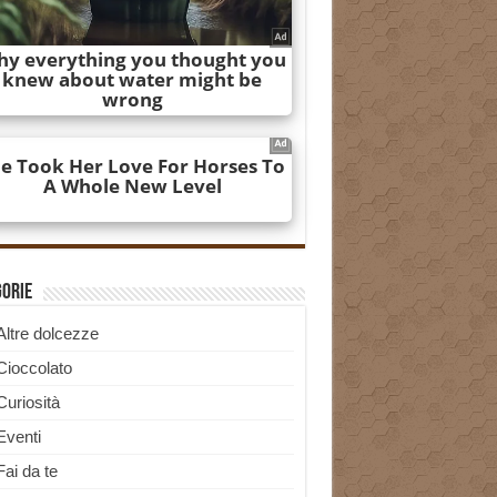
gorie
Altre dolcezze
Cioccolato
Curiosità
Eventi
Fai da te