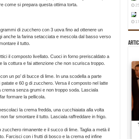
re come si prepara questa ottima torta.
25
17
90 grammi di zucchero con 3 uova fino ad ottenere un
 anche la farina setacciata e mescola dal basso verso
Artic
ontare il tutto.
tici il composto livellato. Cuoci in forno preriscaldato a
e la cottura e fai attenzione che non scurisca troppo.
te con un po’ di bucce di lime. In una scodella a parte
i patate e 60 g di zucchero. Versa il composto nel latte
 crema senza grumi e non troppo soda. Lasciala
r formare la pellicola.
escolaci la crema fredda, una cucchiaiata alla volta
non far smontare il tutto. Lasciala raffreddare in frigo.
lo zucchero rimanente e il succo di lime. Taglia a metà il
o. Farcisci con i frutti di bosco e la crema ed infine