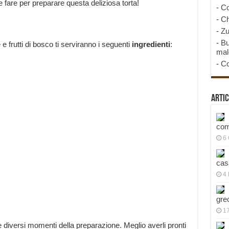
e fare per preparare questa deliziosa torta!
-
Co
-
Ch
-
Zu
-
Bu
e frutti di bosco ti serviranno i seguenti
ingredienti
:
mal
-
Co
Artic
com
6
cas
4 
gre
1
e diversi momenti della preparazione. Meglio averli pronti