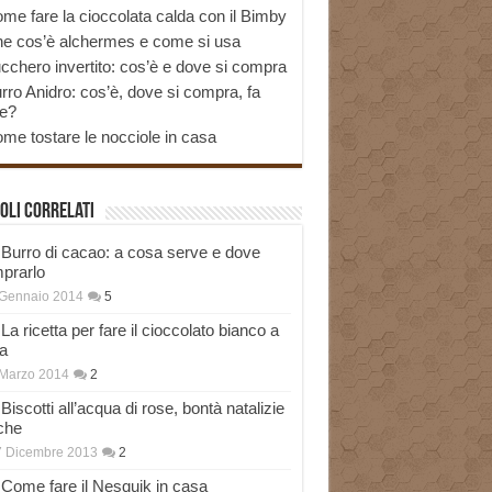
me fare la cioccolata calda con il Bimby
e cos’è alchermes e come si usa
cchero invertito: cos’è e dove si compra
rro Anidro: cos’è, dove si compra, fa
e?
me tostare le nocciole in casa
oli correlati
Burro di cacao: a cosa serve e dove
prarlo
 Gennaio 2014
5
La ricetta per fare il cioccolato bianco a
a
Marzo 2014
2
Biscotti all’acqua di rose, bontà natalizie
che
7 Dicembre 2013
2
Come fare il Nesquik in casa