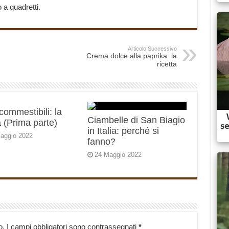
 a quadretti.
Articolo Successivo
Crema dolce alla paprika: la
ricetta
 commestibili: la
Ciambelle di San Biagio
 (Prima parte)
in Italia: perché si
aggio 2022
fanno?
24 Maggio 2022
o.
I campi obbligatori sono contrassegnati
*