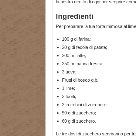
la nostra ricetta di oggi per scoprire com
Ingredienti
Per preparare la tua torta mimosa al lime 
100 g di farina;
20 g di fecola di patate;
200 ml latte;
250 ml panna fresca;
3 uova;
Frutti di bosco q.b.;
1 lime;
2 tuorli;
2 cucchiai di zucchero;
90 g di zucchero;
60 g di zucchero.
Le tre dosi di zucchero serviranno per tr