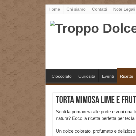
Home
Chi siamo
Contatti
Note Legali
Cioccolato
Curiosità
Eventi
Ricette
Torta mimosa lime e frut
Senti la primavera alle porte e vuoi una t
natura? Ecco la ricetta perfetta per te: l
Un dolce colorato, profumato e delizioso c