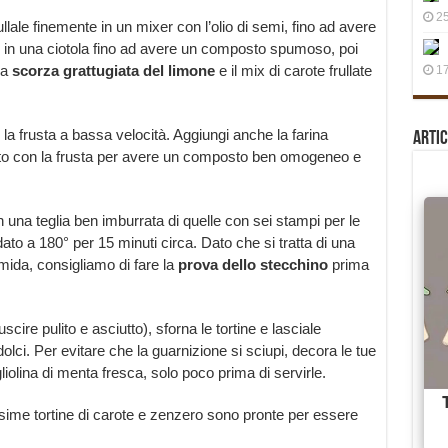
25
llale finemente in un mixer con l’olio di semi, fino ad avere
 in una ciotola fino ad avere un composto spumoso, poi
la
scorza grattugiata del limone
e il mix di carote frullate
17
a frusta a bassa velocità. Aggiungi anche la farina
Artic
tutto con la frusta per avere un composto ben omogeneo e
n una teglia ben imburrata di quelle con sei stampi per le
aldato a 180° per 15 minuti circa. Dato che si tratta di una
mida, consigliamo di fare la
prova dello stecchino
prima
cire pulito e asciutto), sforna le tortine e lasciale
olci. Per evitare che la guarnizione si sciupi, decora le tue
iolina di menta fresca, solo poco prima di servirle.
ssime tortine di carote e zenzero sono pronte per essere