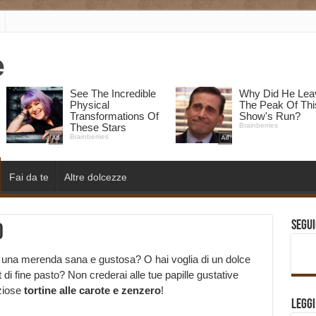
Fai da te
Altre dolcezze
Segui
o
re una merenda sana e gustosa? O hai voglia di un dolce
di fine pasto? Non crederai alle tue papille gustative
ziose
tortine alle carote e zenzero
!
Legg