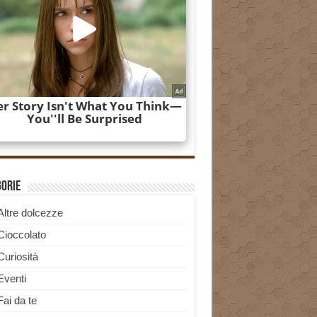
gorie
Altre dolcezze
Cioccolato
Curiosità
Eventi
Fai da te