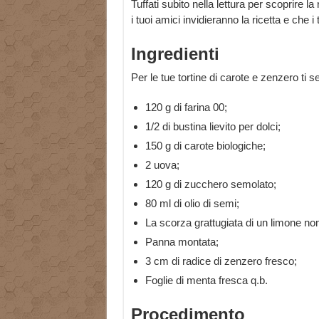
Tuffati subito nella lettura per scoprire la 
i tuoi amici invidieranno la ricetta e che i 
Ingredienti
Per le tue tortine di carote e zenzero ti s
120 g di farina 00;
1/2 di bustina lievito per dolci;
150 g di carote biologiche;
2 uova;
120 g di zucchero semolato;
80 ml di olio di semi;
La scorza grattugiata di un limone non 
Panna montata;
3 cm di radice di zenzero fresco;
Foglie di menta fresca q.b.
Procedimento