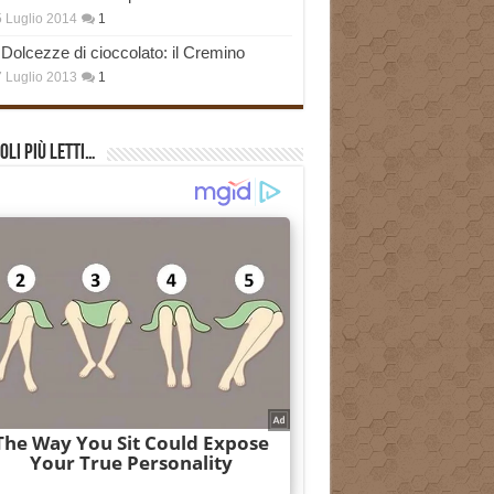
 Luglio 2014
1
Dolcezze di cioccolato: il Cremino
 Luglio 2013
1
oli più Letti…