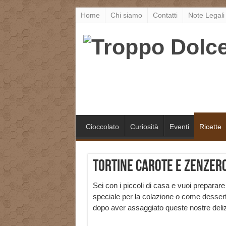
Home
Chi siamo
Contatti
Note Legali
Cioccolato
Curiosità
Eventi
Ricette
Tortine carote e zenzer
Sei con i piccoli di casa e vuoi prepara
speciale per la colazione o come dessert 
dopo aver assaggiato queste nostre deli