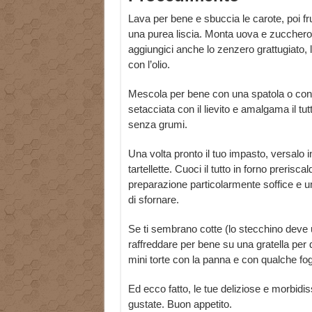
Lava per bene e sbuccia le carote, poi fru
una purea liscia. Monta uova e zucchero
aggiungici anche lo zenzero grattugiato, 
con l’olio.
Mescola per bene con una spatola o con l
setacciata con il lievito e amalgama il 
senza grumi.
Una volta pronto il tuo impasto, versalo i
tartellette. Cuoci il tutto in forno prerisc
preparazione particolarmente soffice e u
di sfornare.
Se ti sembrano cotte (lo stecchino deve us
raffreddare per bene su una gratella per d
mini torte con la panna e con qualche fogl
Ed ecco fatto, le tue deliziose e morbidi
gustate. Buon appetito.