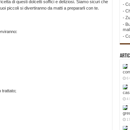
ricetta di questi dolcetti soffici e deliziosi. Siamo sicuri che
-
Co
tuoi piccoli si divertiranno da matti a prepararli con te.
-
Ch
-
Zu
-
Bu
mal
erviranno:
-
Co
Artic
com
6
trattato;
cas
4 
gre
1