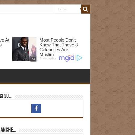
ci su…
i anche…