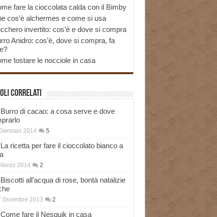
me fare la cioccolata calda con il Bimby
e cos’è alchermes e come si usa
cchero invertito: cos’è e dove si compra
rro Anidro: cos’è, dove si compra, fa
e?
me tostare le nocciole in casa
oli correlati
Burro di cacao: a cosa serve e dove
prarlo
 Gennaio 2014
5
La ricetta per fare il cioccolato bianco a
a
Marzo 2014
2
Biscotti all’acqua di rose, bontà natalizie
che
7 Dicembre 2013
2
Come fare il Nesquik in casa