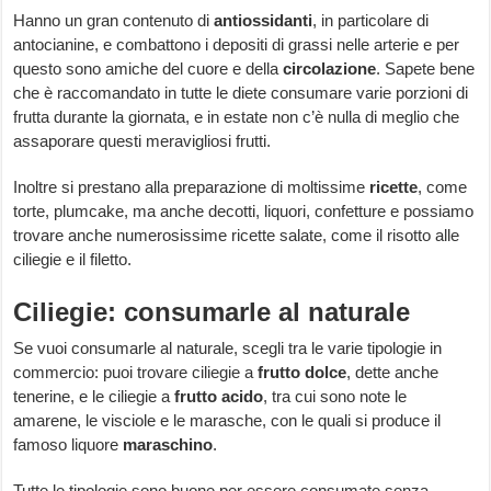
Hanno un gran contenuto di
antiossidanti
, in particolare di
antocianine, e combattono i depositi di grassi nelle arterie e per
questo sono amiche del cuore e della
circolazione
. Sapete bene
che è raccomandato in tutte le diete consumare varie porzioni di
frutta durante la giornata, e in estate non c’è nulla di meglio che
assaporare questi meravigliosi frutti.
Inoltre si prestano alla preparazione di moltissime
ricette
, come
torte, plumcake, ma anche decotti, liquori, confetture e possiamo
trovare anche numerosissime ricette salate, come il risotto alle
ciliegie e il filetto.
Ciliegie: consumarle al naturale
Se vuoi consumarle al naturale, scegli tra le varie tipologie in
commercio: puoi trovare ciliegie a
frutto dolce
, dette anche
tenerine, e le ciliegie a
frutto acido
, tra cui sono note le
amarene, le visciole e le marasche, con le quali si produce il
famoso liquore
maraschino
.
Tutte le tipologie sono buone per essere consumate senza