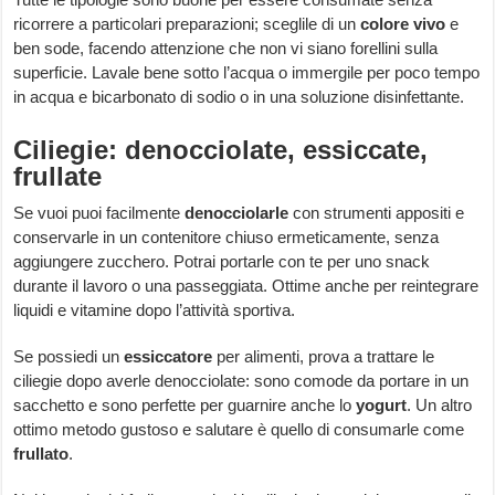
ricorrere a particolari preparazioni; sceglile di un
colore vivo
e
ben sode, facendo attenzione che non vi siano forellini sulla
superficie. Lavale bene sotto l’acqua o immergile per poco tempo
in acqua e bicarbonato di sodio o in una soluzione disinfettante.
Ciliegie: denocciolate, essiccate,
frullate
Se vuoi puoi facilmente
denocciolarle
con strumenti appositi e
conservarle in un contenitore chiuso ermeticamente, senza
aggiungere zucchero. Potrai portarle con te per uno snack
durante il lavoro o una passeggiata. Ottime anche per reintegrare
liquidi e vitamine dopo l’attività sportiva.
Se possiedi un
essiccatore
per alimenti, prova a trattare le
ciliegie dopo averle denocciolate: sono comode da portare in un
sacchetto e sono perfette per guarnire anche lo
yogurt
. Un altro
ottimo metodo gustoso e salutare è quello di consumarle come
frullato
.