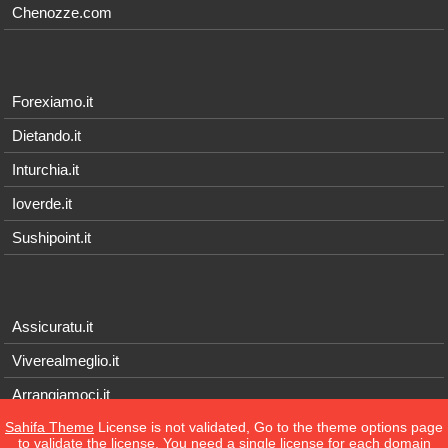
Chenozze.com
Forexiamo.it
Dietando.it
Inturchia.it
Ioverde.it
Sushipoint.it
Assicuratu.it
Viverealmeglio.it
Arrangiamoci.it
Sahifa Theme
License is not validated, Go to the theme options page
Tecnichef.it
to validate the license, You need a single license for each domain