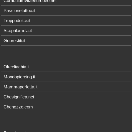
Curriculumvitaeeuropeo.net
Passionetattoo.it
Troppodolce.it
Scoprilamela.it
Goprestiti.it
Okceliachia.it
Mondopiercing.it
Mammaperfetta.it
Chesignifica.net
Chenozze.com