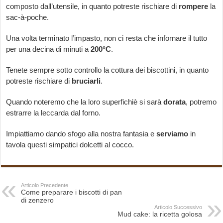
composto dall’utensile, in quanto potreste rischiare di
rompere
la
sac-à-poche.
Una volta terminato l’impasto, non ci resta che infornare il tutto
per una decina di minuti a
200°C
.
Tenete sempre sotto controllo la cottura dei biscottini, in quanto
potreste rischiare di
bruciarli
.
Quando noteremo che la loro superfichiè si sarà
dorata
, potremo
estrarre la leccarda dal forno.
Impiattiamo dando sfogo alla nostra fantasia e
serviamo
in
tavola questi simpatici dolcetti al cocco.
Articolo Precedente
Come preparare i biscotti di pan
di zenzero
Articolo Successivo
Mud cake: la ricetta golosa