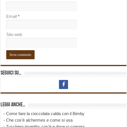
Email
*
Sito web
Seguici su…
Leggi anche…
-
Come fare la cioccolata calda con il Bimby
-
Che cos’è alchermes e come si usa
-
Zucchero invertito: cos’è e dove si compra