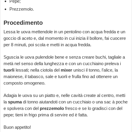
Pepe;
Prezzemolo.
Procedimento
Lessa le uova mettendole in un pentolino con acqua fredda e un
goccio di aceto e, dal momento in cui inizia il bollore, fai cuocere
per 8 minuti, poi scola e metti in acqua fredda.
Sguscia le uova pulendole bene e senza creare buchi, tagliale a
metà nel senso della lunghezza e con un cucchiaino preleva i
tuorli
lessati; nella ciotola del
mixer
unisci il tonno, l’alice, la
maionese, il tabasco, sale e tuorli e frulla fino ad ottenere un
composto omogeneo.
Adagia le uova su un piatto e, nelle cavità create al centro, metti
la
spuma
di tonno aiutandoti con un cucchiaio o una sac à poche
e spolvera con del
prezzemolo
fresco e se lo gradisci con del
pepe; tieni in frigo prima di servire ed è fatta.
Buon appetito!