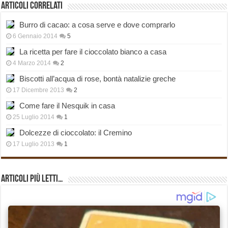
Articoli correlati
Burro di cacao: a cosa serve e dove comprarlo
6 Gennaio 2014
5
La ricetta per fare il cioccolato bianco a casa
4 Marzo 2014
2
Biscotti all’acqua di rose, bontà natalizie greche
17 Dicembre 2013
2
Come fare il Nesquik in casa
25 Luglio 2014
1
Dolcezze di cioccolato: il Cremino
17 Luglio 2013
1
Articoli più Letti…