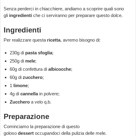
Senza perderci in chiacchiere, andiamo a scoprire quali sono
gli
ingredienti
che ci serviranno per preparare questo dolce.
Ingredienti
Per realizzare questa
ricetta
, avremo bisogno di:
230g di
pasta sfoglia
;
250g di
mele
;
60g di confettura di
albicocche
;
60g di
zucchero
;
1
limone
;
4g di
cannella
in polvere;
Zucchero
a velo q.b.
Preparazione
Cominciamo la preparazione di questo
goloso
dessert
occupandoci della pulizia delle mele.