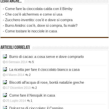
Leggi anche…
-
Come fare la cioccolata calda con il Bimby
-
Che cos’è alchermes e come si usa
-
Zucchero invertito: cos’è e dove si compra
-
Burro Anidro: cos’è, dove si compra, fa male?
-
Come tostare le nocciole in casa
Articoli correlati
Burro di cacao: a cosa serve e dove comprarlo
6 Gennaio 2014
5
La ricetta per fare il cioccolato bianco a casa
4 Marzo 2014
2
Biscotti all’acqua di rose, bontà natalizie greche
17 Dicembre 2013
2
Come fare il Nesquik in casa
25 Luglio 2014
1
Dolcezze di cioccolato: il Cremino