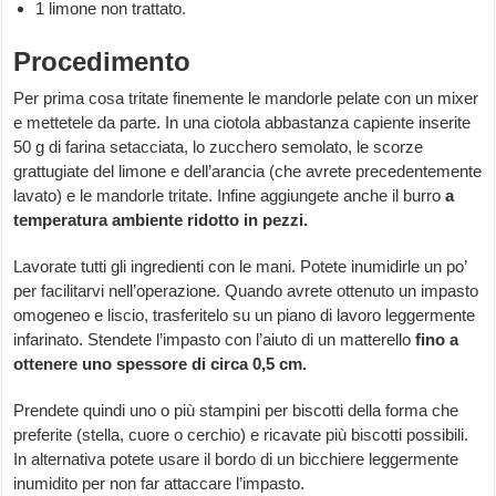
1 limone non trattato.
Procedimento
Per prima cosa tritate finemente le mandorle pelate con un mixer
e mettetele da parte. In una ciotola abbastanza capiente inserite
50 g di farina setacciata, lo zucchero semolato, le scorze
grattugiate del limone e dell’arancia (che avrete precedentemente
lavato) e le mandorle tritate. Infine aggiungete anche il burro
a
temperatura ambiente ridotto in pezzi.
Lavorate tutti gli ingredienti con le mani. Potete inumidirle un po’
per facilitarvi nell’operazione. Quando avrete ottenuto un impasto
omogeneo e liscio, trasferitelo su un piano di lavoro leggermente
infarinato. Stendete l’impasto con l’aiuto di un matterello
fino a
ottenere uno spessore di circa 0,5 cm.
Prendete quindi uno o più stampini per biscotti della forma che
preferite (stella, cuore o cerchio) e ricavate più biscotti possibili.
In alternativa potete usare il bordo di un bicchiere leggermente
inumidito per non far attaccare l’impasto.