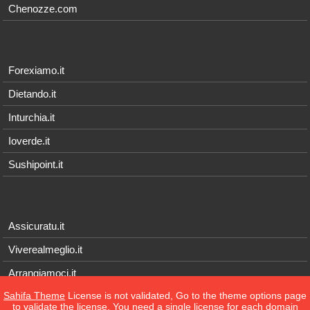
Chenozze.com
Forexiamo.it
Dietando.it
Inturchia.it
Ioverde.it
Sushipoint.it
Assicuratu.it
Viverealmeglio.it
Arrangiamoci.it
Sahifa Theme
License is not validated, Go to the theme options page
Tecnichef.it
to validate the license, You need a single license for each domain