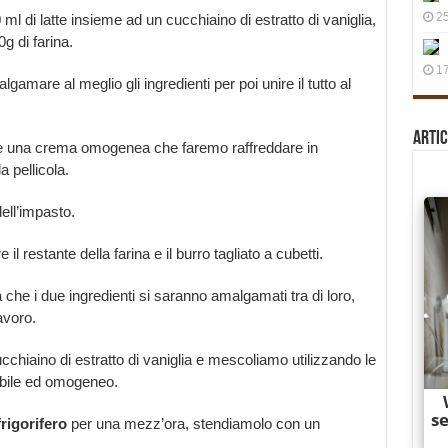
25
 ml di latte insieme ad un cucchiaino di estratto di vaniglia,
g di farina.
17
mare al meglio gli ingredienti per poi unire il tutto al
Artic
e una crema omogenea che faremo raffreddare in
a pellicola.
ell’impasto.
l restante della farina e il burro tagliato a cubetti.
 che i due ingredienti si saranno amalgamati tra di loro,
avoro.
ucchiaino di estratto di vaniglia e mescoliamo utilizzando le
abile ed omogeneo.
frigorifero
per una mezz’ora, stendiamolo con un