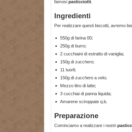
famosi
pasticciotti
.
Ingredienti
Per realizzare questi biscotti, avremo bi
550g di farina 00;
250g di burro;
2 cucchiaini di estratto di vaniglia;
150g di zucchero;
11 tuorli;
150g di zucchero a velo;
Mezzo litro di latte;
3 cucchiai di panna liquida;
Amarene sciroppate q.b.
Preparazione
Cominciamo a realizzare i nostri
pasticc