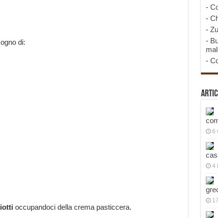
-
Co
-
Ch
-
Zu
-
Bu
sogno di:
mal
-
Co
Artic
com
6
cas
4 
gre
1
iotti
occupandoci della crema pasticcera.