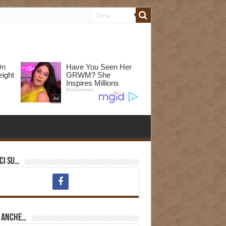
ci su…
i anche…