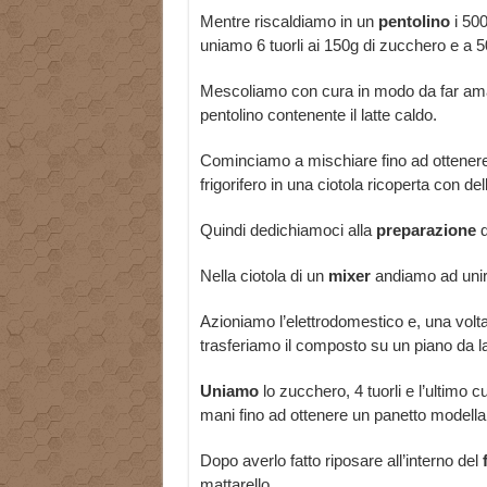
Mentre riscaldiamo in un
pentolino
i 500
uniamo 6 tuorli ai 150g di zucchero e a 50
Mescoliamo con cura in modo da far amalga
pentolino contenente il latte caldo.
Cominciamo a mischiare fino ad ottener
frigorifero in una ciotola ricoperta con dell
Quindi dedichiamoci alla
preparazione
d
Nella ciotola di un
mixer
andiamo ad unire i
Azioniamo l’elettrodomestico e, una volta
trasferiamo il composto su un piano da l
Uniamo
lo zucchero, 4 tuorli e l’ultimo c
mani fino ad ottenere un panetto modell
Dopo averlo fatto riposare all’interno del
mattarello.