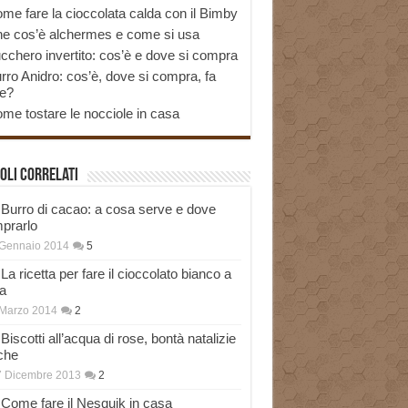
me fare la cioccolata calda con il Bimby
e cos’è alchermes e come si usa
cchero invertito: cos’è e dove si compra
rro Anidro: cos’è, dove si compra, fa
e?
me tostare le nocciole in casa
oli correlati
Burro di cacao: a cosa serve e dove
prarlo
 Gennaio 2014
5
La ricetta per fare il cioccolato bianco a
a
Marzo 2014
2
Biscotti all’acqua di rose, bontà natalizie
che
7 Dicembre 2013
2
Come fare il Nesquik in casa