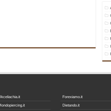
kceliachia.it
Forexiamo.it
ondopiercing.it
Dietando.it