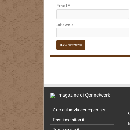
Email
*
Sito web
I magazine di Qonnetwork
Curriculumvitaeeuropeo.net
O
Passionetattoo.it
M
Troppodolce.it