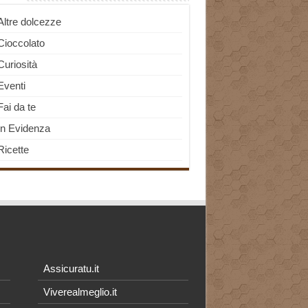
Altre dolcezze
Cioccolato
Curiosità
Eventi
Fai da te
In Evidenza
Ricette
Assicuratu.it
Viverealmeglio.it