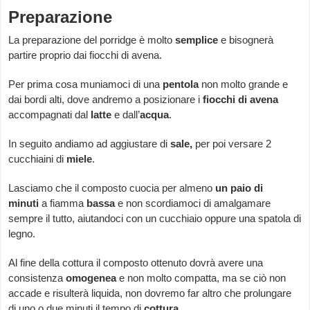
Preparazione
La preparazione del porridge è molto
semplice
e bisognerà
partire proprio dai fiocchi di avena.
Per prima cosa muniamoci di una
pentola
non molto grande e
dai bordi alti, dove andremo a posizionare i
fiocchi
di
avena
accompagnati dal
latte
e dall’
acqua
.
In seguito andiamo ad aggiustare di
sale,
per poi versare 2
cucchiaini di
miele
.
Lasciamo che il composto cuocia per almeno
un paio di
minuti
a fiamma
bassa
e non scordiamoci di amalgamare
sempre il tutto, aiutandoci con un cucchiaio oppure una spatola di
legno.
Al fine della cottura il composto ottenuto dovrà avere una
consistenza
omogenea
e non molto compatta, ma se ciò non
accade e risulterà liquida, non dovremo far altro che prolungare
di uno o due minuti il tempo di
cottura
.