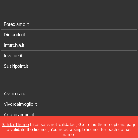
Forexiamo.it
Dietando.it
Inturchia.it
Ioverde.it
Sushipoint.it
Assicuratu.it
Viverealmeglio.it
Arrangiamoci.it
Sahifa Theme
License is not validated, Go to the theme options page
Tecnichef.it
to validate the license, You need a single license for each domain
name.