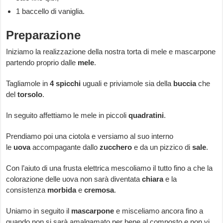
1 baccello di vaniglia.
Preparazione
Iniziamo la realizzazione della nostra torta di mele e mascarpone
partendo proprio dalle
mele
.
Tagliamole in
4
spicchi
uguali e priviamole sia della
buccia
che
del
torsolo
.
In seguito affettiamo le mele in piccoli
quadratini
.
Prendiamo poi una ciotola e versiamo al suo interno
le
uova
accompagante dallo
zucchero
e da un pizzico di
sale
.
Con l’aiuto di una frusta elettrica mescoliamo il tutto fino a che la
colorazione delle uova non sarà diventata
chiara
e la
consistenza
morbida
e
cremosa
.
Uniamo in seguito il
mascarpone
e misceliamo ancora fino a
quando non si sarà amalgamato per bene al composto e non vi