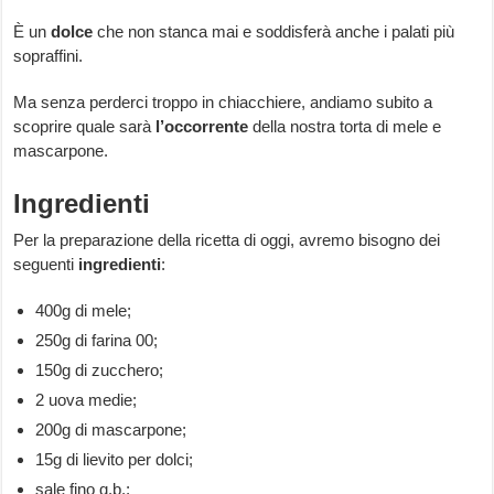
È un
dolce
che non stanca mai e soddisferà anche i palati più
sopraffini.
Ma senza perderci troppo in chiacchiere, andiamo subito a
scoprire quale sarà
l’occorrente
della nostra torta di mele e
mascarpone.
Ingredienti
Per la preparazione della ricetta di oggi, avremo bisogno dei
seguenti
ingredienti
:
400g di mele;
250g di farina 00;
150g di zucchero;
2 uova medie;
200g di mascarpone;
15g di lievito per dolci;
sale fino q.b.;