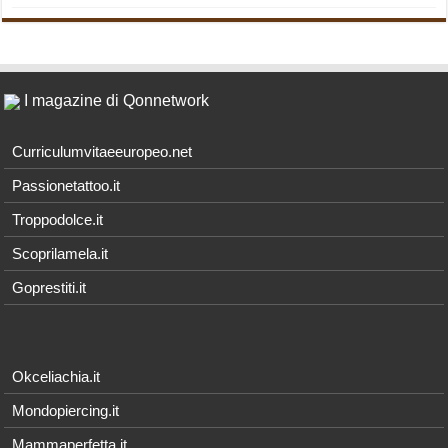
I magazine di Qonnetwork
Curriculumvitaeeuropeo.net
Passionetattoo.it
Troppodolce.it
Scoprilamela.it
Goprestiti.it
Okceliachia.it
Mondopiercing.it
Mammaperfetta.it