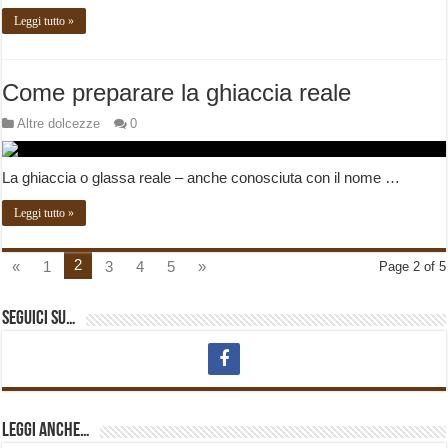
Leggi tutto »
Come preparare la ghiaccia reale
Altre dolcezze
0
La ghiaccia o glassa reale – anche conosciuta con il nome …
Leggi tutto »
2
«
1
3
4
5
»
Page 2 of 5
Seguici su…
Leggi anche…