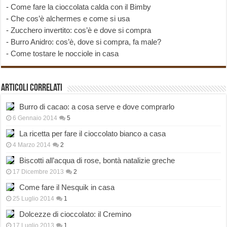
-
Come fare la cioccolata calda con il Bimby
-
Che cos’è alchermes e come si usa
-
Zucchero invertito: cos’è e dove si compra
-
Burro Anidro: cos’è, dove si compra, fa male?
-
Come tostare le nocciole in casa
Articoli correlati
Burro di cacao: a cosa serve e dove comprarlo
6 Gennaio 2014
5
La ricetta per fare il cioccolato bianco a casa
4 Marzo 2014
2
Biscotti all’acqua di rose, bontà natalizie greche
17 Dicembre 2013
2
Come fare il Nesquik in casa
25 Luglio 2014
1
Dolcezze di cioccolato: il Cremino
17 Luglio 2013
1