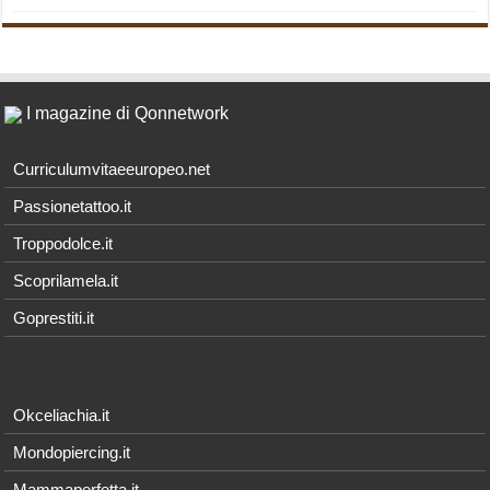
I magazine di Qonnetwork
Curriculumvitaeeuropeo.net
Passionetattoo.it
Troppodolce.it
Scoprilamela.it
Goprestiti.it
Okceliachia.it
Mondopiercing.it
Mammaperfetta.it