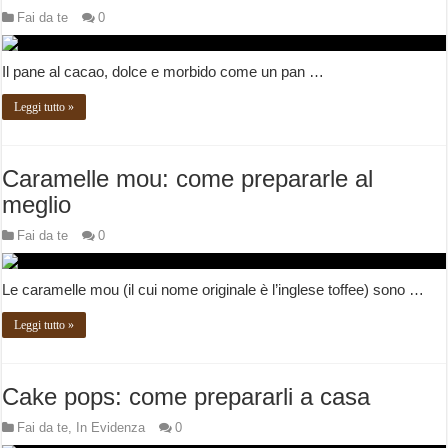
Fai da te
0
Il pane al cacao, dolce e morbido come un pan …
Leggi tutto »
Caramelle mou: come prepararle al
meglio
Fai da te
0
Le caramelle mou (il cui nome originale è l’inglese toffee) sono …
Leggi tutto »
Cake pops: come prepararli a casa
Fai da te
,
In Evidenza
0