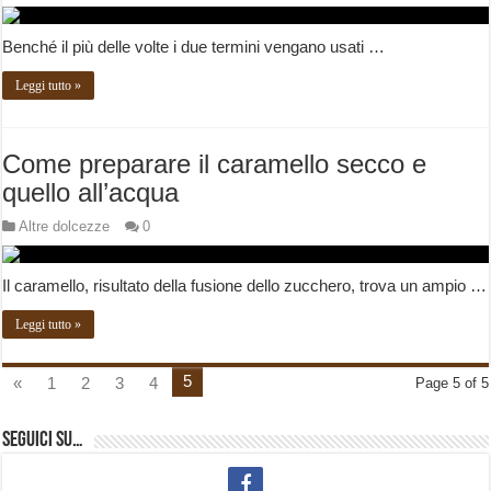
Benché il più delle volte i due termini vengano usati …
Leggi tutto »
Come preparare il caramello secco e
quello all’acqua
Altre dolcezze
0
Il caramello, risultato della fusione dello zucchero, trova un ampio …
Leggi tutto »
5
«
1
2
3
4
Page 5 of 5
Seguici su…