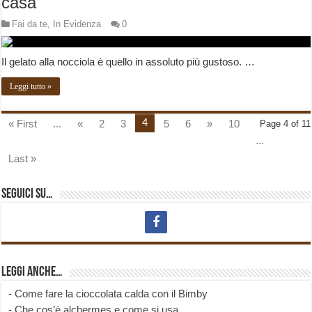
casa
Fai da te
,
In Evidenza
0
Il gelato alla nocciola è quello in assoluto più gustoso. …
Leggi tutto »
4
« First
...
«
2
3
5
6
»
10
Page 4 of 11
...
Last »
Seguici su…
Leggi anche…
-
Come fare la cioccolata calda con il Bimby
-
Che cos’è alchermes e come si usa