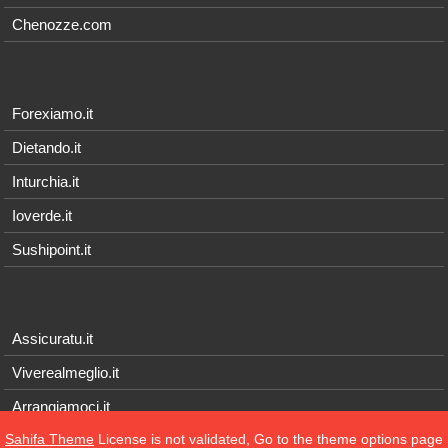
Chenozze.com
Forexiamo.it
Dietando.it
Inturchia.it
Ioverde.it
Sushipoint.it
Assicuratu.it
Viverealmeglio.it
Arrangiamoci.it
Sahifa Theme
License is not validated, Go to the theme options page
Tecnichef.it