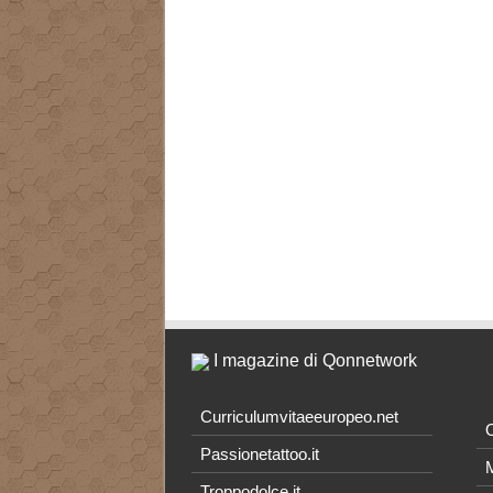
I magazine di Qonnetwork
Curriculumvitaeeuropeo.net
O
Passionetattoo.it
M
Troppodolce.it