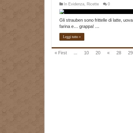
In Evidenza
,
Ricette
0
Gli strauben sono frittelle di latte, uova
farina e… grappa! …
Leggi tutto »
« First
...
10
20
«
28
29