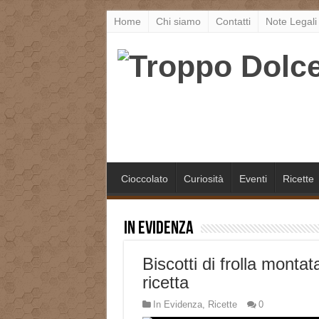
Home
Chi siamo
Contatti
Note Legali
Cioccolato
Curiosità
Eventi
Ricette
In Evidenza
Biscotti di frolla montata
ricetta
In Evidenza
,
Ricette
0