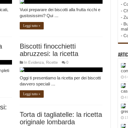
-
Co
cati,
Vuoi preparare dei biscotti alla frutta ricchi e
-
Ch
gustosissimi? Qui …
-
Zu
-
Bu
Leggi tutto »
mal
-
Co
a
Biscotti finocchietti
abruzzesi: la ricetta
Artic
In Evidenza
,
Ricette
0
mpleti
com
6
Oggi ti presentiamo la ricetta per dei biscotti
davvero speciali …
cas
Leggi tutto »
4 
si:
gre
Torta di tagliatelle: la ricetta
1
originale lombarda