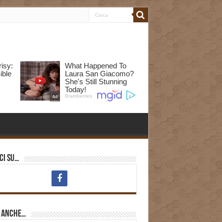
ci su…
i anche…