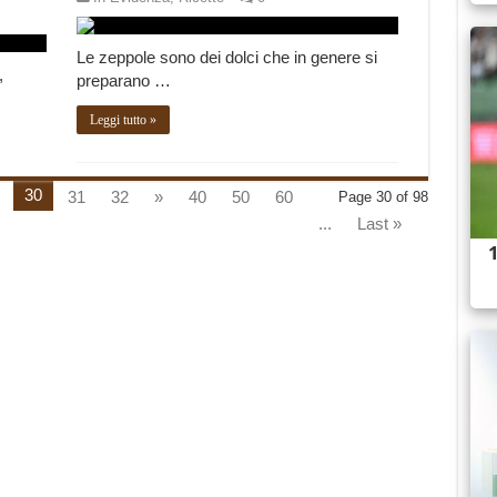
Le zeppole sono dei dolci che in genere si
,
preparano …
Leggi tutto »
30
31
32
»
40
50
60
Page 30 of 98
...
Last »