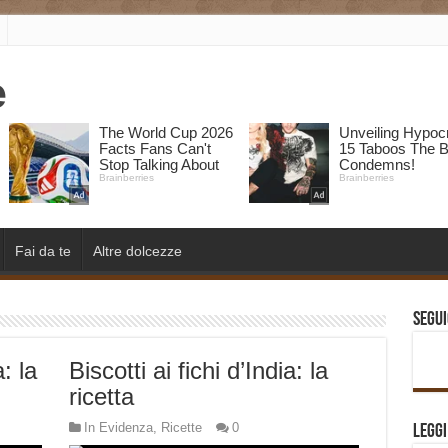
Fai da te
Altre dolcezze
Segui
: la
Biscotti ai fichi d’India: la
ricetta
In Evidenza
,
Ricette
0
Legg