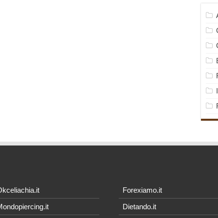
kceliachia.it
Forexiamo.it
ondopiercing.it
Dietando.it