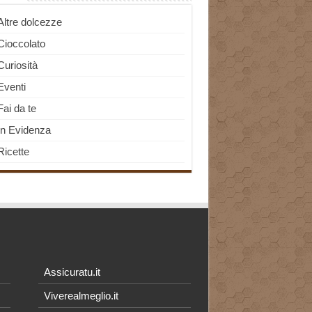
Altre dolcezze
Cioccolato
Curiosità
Eventi
Fai da te
In Evidenza
Ricette
Assicuratu.it
Viverealmeglio.it