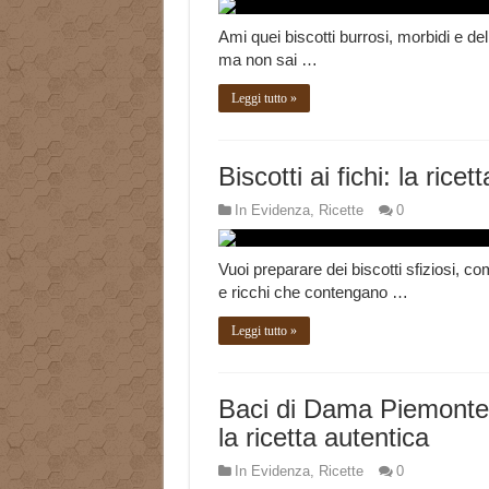
Ami quei biscotti burrosi, morbidi e deli
ma non sai …
Leggi tutto »
Biscotti ai fichi: la ricett
In Evidenza
,
Ricette
0
Vuoi preparare dei biscotti sfiziosi, co
e ricchi che contengano …
Leggi tutto »
Baci di Dama Piemonte
la ricetta autentica
In Evidenza
,
Ricette
0