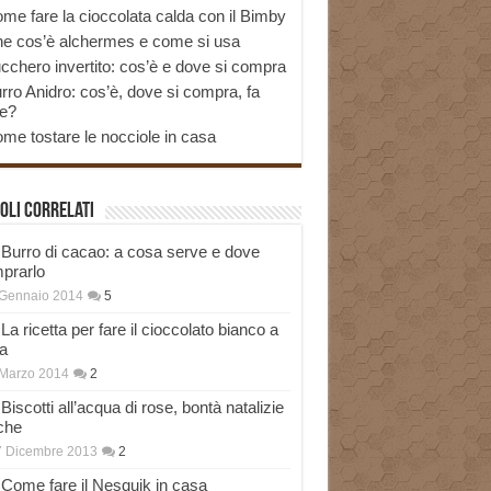
me fare la cioccolata calda con il Bimby
e cos’è alchermes e come si usa
cchero invertito: cos’è e dove si compra
rro Anidro: cos’è, dove si compra, fa
e?
me tostare le nocciole in casa
oli correlati
Burro di cacao: a cosa serve e dove
prarlo
 Gennaio 2014
5
La ricetta per fare il cioccolato bianco a
a
Marzo 2014
2
Biscotti all’acqua di rose, bontà natalizie
che
7 Dicembre 2013
2
Come fare il Nesquik in casa