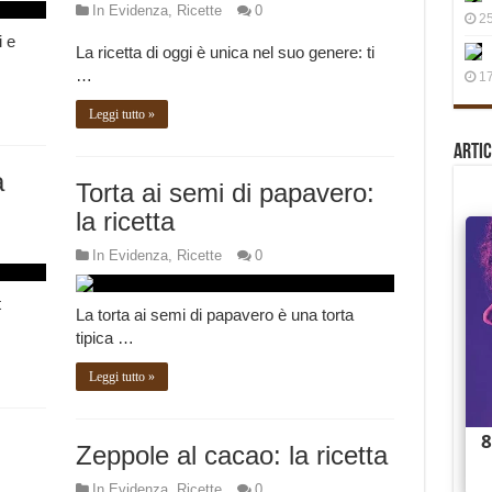
In Evidenza
,
Ricette
0
25
i e
La ricetta di oggi è unica nel suo genere: ti
…
17
Leggi tutto »
Artic
a
Torta ai semi di papavero:
la ricetta
In Evidenza
,
Ricette
0
t
La torta ai semi di papavero è una torta
tipica …
Leggi tutto »
Zeppole al cacao: la ricetta
In Evidenza
,
Ricette
0